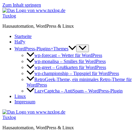
Zum Inhalt springen
Tuxlog
Hausautomation, WordPress & Linux
Startseite
HaPy
WordPress-Plugins+Themes
wp-forecast – Wetter für WordPress
wp-monalisa – Smilies für WordPress
wp-greet – Grußkarten für WordPress
wp-championship – Tippspiel für WordPress
RetroGeek-Theme, ein minimales Retro-Theme für
WordPress
LazyCaptcha – AntiSpam – WordPress-Plugin
Linux
Impressum
Tuxlog
Hausautomation, WordPress & Linux