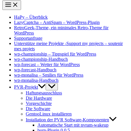
HaPy – Überblick
LazyCaptcha – AntiSpam – WordPress-Plugin
RetroGeek-Theme, ein minimales Retro-Theme für
WordPress
Supportanfrage
Unterstütze meine Projekte -Support my projects – soutenir
mes projets
wp-championship – Tippspiel für WordPress
wp-championship-Handbuch
wp-forecast – Wetter für WordPress
wp-forecast-Handbuch
wp-monalisa – Smilies für WordPress
wp-monalisa-Handbuch
PVR-Projekt
Haftungsausschluss
Die Hardware
Vorgeschichte
Die Software
GentooLinux installieren
Installation der PVR Software-Komponenten
Automatische Start mit nvram-wakeup
burn-Plugin 0.0.5