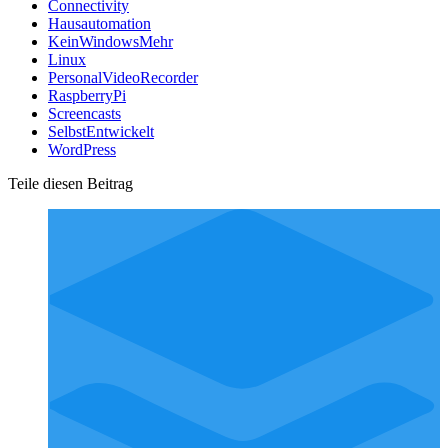
Connectivity
Hausautomation
KeinWindowsMehr
Linux
PersonalVideoRecorder
RaspberryPi
Screencasts
SelbstEntwickelt
WordPress
Teile diesen Beitrag