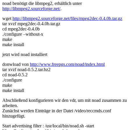
noad benötigt die libmpeg2, erhältlich unter
http://libmpeg2.sourceforge.net/
.
wget
http://libmpeg2.sourceforge.net/files/mpeg2dec-0.4.0b.tar.gz
tar xvzf mpeg2dec-0.4.0b.tar.gz
cd mpeg2dec-0.4.0b
./configure –without-x
make
make install
jetzt wird noad installiert
donwload von
http://www.freepgs.com/noad/index.html
tar xvzf noad-0.5.2.tar.bz2
cd noad-0.5.2
./configure
make
make install
Abschließend konfigurieren wir den vdr, um mit noad zusammen zu
arbeiten.
Zunächst werden Einträge in der Datei /video/reccmds.conf
hinzugefügt.
Start advertising filter : /usr/local/bin/noad.sh -start