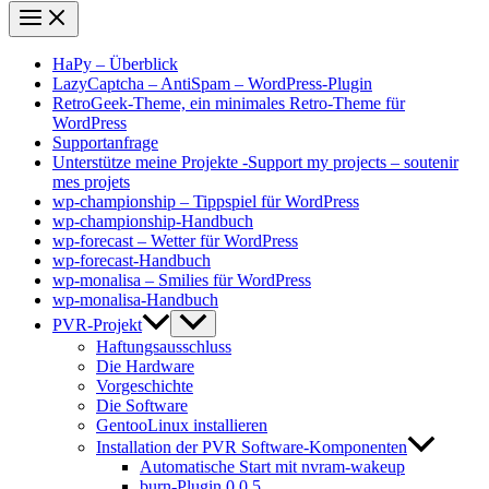
HaPy – Überblick
LazyCaptcha – AntiSpam – WordPress-Plugin
RetroGeek-Theme, ein minimales Retro-Theme für
WordPress
Supportanfrage
Unterstütze meine Projekte -Support my projects – soutenir
mes projets
wp-championship – Tippspiel für WordPress
wp-championship-Handbuch
wp-forecast – Wetter für WordPress
wp-forecast-Handbuch
wp-monalisa – Smilies für WordPress
wp-monalisa-Handbuch
PVR-Projekt
Haftungsausschluss
Die Hardware
Vorgeschichte
Die Software
GentooLinux installieren
Installation der PVR Software-Komponenten
Automatische Start mit nvram-wakeup
burn-Plugin 0.0.5