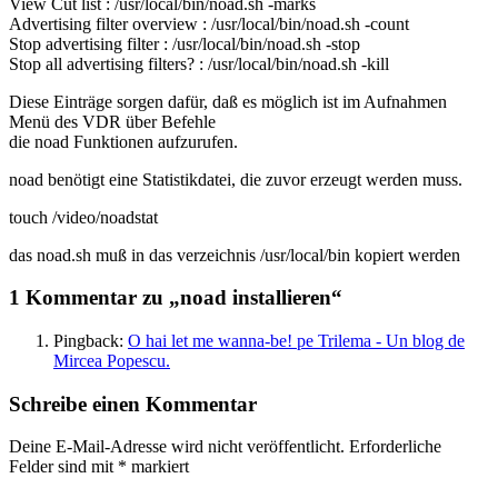
View Cut list : /usr/local/bin/noad.sh -marks
Advertising filter overview : /usr/local/bin/noad.sh -count
Stop advertising filter : /usr/local/bin/noad.sh -stop
Stop all advertising filters? : /usr/local/bin/noad.sh -kill
Diese Einträge sorgen dafür, daß es möglich ist im Aufnahmen
Menü des VDR über Befehle
die noad Funktionen aufzurufen.
noad benötigt eine Statistikdatei, die zuvor erzeugt werden muss.
touch /video/noadstat
das noad.sh muß in das verzeichnis /usr/local/bin kopiert werden
1 Kommentar zu „noad installieren“
Pingback:
O hai let me wanna-be! pe Trilema - Un blog de
Mircea Popescu.
Schreibe einen Kommentar
Deine E-Mail-Adresse wird nicht veröffentlicht.
Erforderliche
Felder sind mit
*
markiert