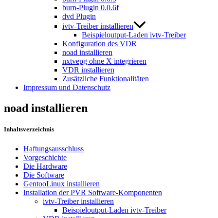
burn-Plugin 0.0.6f
dvd Plugin
ivtv-Treiber installieren
Beispieloutput-Laden ivtv-Treiber
Konfiguration des VDR
noad installieren
nxtvepg ohne X integrieren
VDR installieren
Zusätzliche Funktionalitäten
Impressum und Datenschutz
noad installieren
Inhaltsverzeichnis
Haftungsausschluss
Vorgeschichte
Die Hardware
Die Software
GentooLinux installieren
Installation der PVR Software-Komponenten
ivtv-Treiber installieren
Beispieloutput-Laden ivtv-Treiber