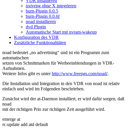
VDR installieren
nxtvepg ohne X integrieren
burn-Plugin 0.0.5
burn-Plugin 0.0.6f
noad installieren
dvd Plugin
Automatische Start mit nvram-wakeup
Konfiguration des VDR
Zusätzliche Funktionalitäten
noad bedeutet „no advertising“ und ist ein Programm zum
automatischen
setzen von Schnittmarken für Werbeeinblendungen in VDR-
Aufnahmen.
Weitere Infos gibt es unter
http://www.freepgs.com/noad/
.
Die Installation und Integration in den VDR von noad ist relativ
einfach und wird im Folgenden beschrieben.
Zunächst wird der at-Daemon installiert, er wird dafür sorgen, daß
noad
mit der richtigen Prio zur richtigen Zeit ausgeführt wird.
emerge at
rc-update add atd default