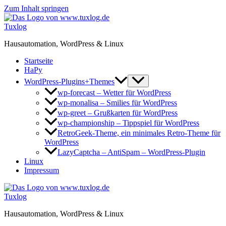
Zum Inhalt springen
Tuxlog
Hausautomation, WordPress & Linux
Startseite
HaPy
WordPress-Plugins+Themes
wp-forecast – Wetter für WordPress
wp-monalisa – Smilies für WordPress
wp-greet – Grußkarten für WordPress
wp-championship – Tippspiel für WordPress
RetroGeek-Theme, ein minimales Retro-Theme für
WordPress
LazyCaptcha – AntiSpam – WordPress-Plugin
Linux
Impressum
Tuxlog
Hausautomation, WordPress & Linux