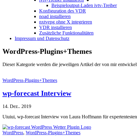
Beispieloutput-Laden ivtv-Treiber
Konfiguration des VDR
noad installieren
nxtvepg ohne X integrieren
VDR installieren
Zusätzliche Funktionalitäten
Impressum und Datenschutz
WordPress-Plugins+Themes
Dieser Kategorie werden die jeweiligen Artikel der von mir entwick
WordPress-Plugins+Themes
wp-forecast Interview
14. Dez.. 2019
Uiuiui, wp-forecast Interview von Laura Hoffmann für expertenteste
WordPress
,
WordPress-Plugins+Themes