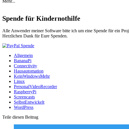
Mehr...
Spende für Kindernothilfe
Alle Anwender meiner Software bitte ich um eine Spende für ein Proj
Herzlichen Dank für Eure Spenden.
Allgemein
BananaPi
Connectivity
Hausautomation
KeinWindowsMehr
Linux
PersonalVideoRecorder
RaspberryPi
Screencasts
SelbstEntwickelt
WordPress
Teile diesen Beitrag