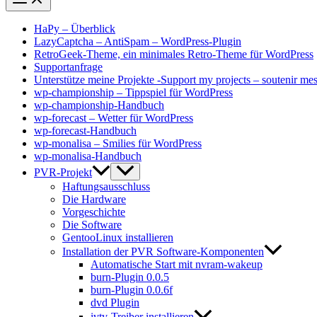
HaPy – Überblick
LazyCaptcha – AntiSpam – WordPress-Plugin
RetroGeek-Theme, ein minimales Retro-Theme für WordPress
Supportanfrage
Unterstütze meine Projekte -Support my projects – soutenir mes
wp-championship – Tippspiel für WordPress
wp-championship-Handbuch
wp-forecast – Wetter für WordPress
wp-forecast-Handbuch
wp-monalisa – Smilies für WordPress
wp-monalisa-Handbuch
PVR-Projekt
Haftungsausschluss
Die Hardware
Vorgeschichte
Die Software
GentooLinux installieren
Installation der PVR Software-Komponenten
Automatische Start mit nvram-wakeup
burn-Plugin 0.0.5
burn-Plugin 0.0.6f
dvd Plugin
ivtv-Treiber installieren