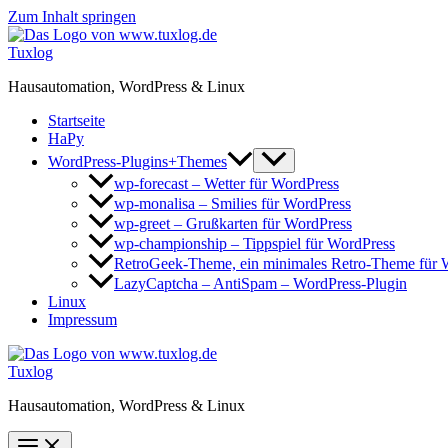
Zum Inhalt springen
Tuxlog
Hausautomation, WordPress & Linux
Startseite
HaPy
WordPress-Plugins+Themes
wp-forecast – Wetter für WordPress
wp-monalisa – Smilies für WordPress
wp-greet – Grußkarten für WordPress
wp-championship – Tippspiel für WordPress
RetroGeek-Theme, ein minimales Retro-Theme für 
LazyCaptcha – AntiSpam – WordPress-Plugin
Linux
Impressum
Tuxlog
Hausautomation, WordPress & Linux