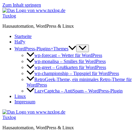
Zum Inhalt springen
Tuxlog
Hausautomation, WordPress & Linux
Startseite
HaPy
WordPress-Plugins+Themes
wp-forecast – Wetter für WordPress
wp-monalisa – Smilies für WordPress
wp-greet – Grußkarten für WordPress
wp-championship – Tippspiel für WordPress
RetroGeek-Theme, ein minimales Retro-Theme für
WordPress
LazyCaptcha – AntiSpam – WordPress-Plugin
Linux
Impressum
Tuxlog
Hausautomation, WordPress & Linux