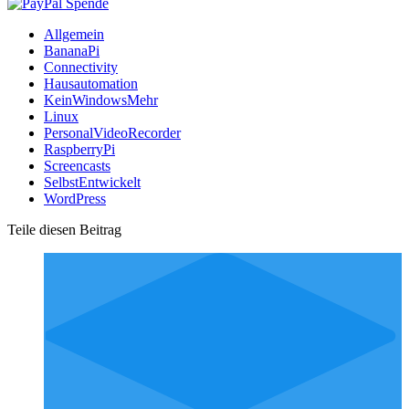
Allgemein
BananaPi
Connectivity
Hausautomation
KeinWindowsMehr
Linux
PersonalVideoRecorder
RaspberryPi
Screencasts
SelbstEntwickelt
WordPress
Teile diesen Beitrag