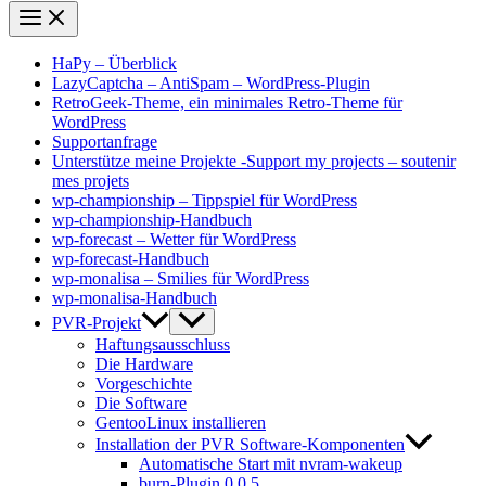
HaPy – Überblick
LazyCaptcha – AntiSpam – WordPress-Plugin
RetroGeek-Theme, ein minimales Retro-Theme für
WordPress
Supportanfrage
Unterstütze meine Projekte -Support my projects – soutenir
mes projets
wp-championship – Tippspiel für WordPress
wp-championship-Handbuch
wp-forecast – Wetter für WordPress
wp-forecast-Handbuch
wp-monalisa – Smilies für WordPress
wp-monalisa-Handbuch
PVR-Projekt
Haftungsausschluss
Die Hardware
Vorgeschichte
Die Software
GentooLinux installieren
Installation der PVR Software-Komponenten
Automatische Start mit nvram-wakeup
burn-Plugin 0.0.5