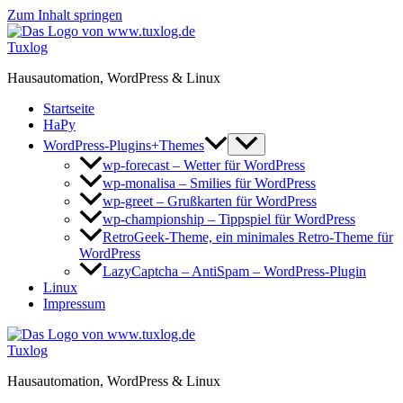
Zum Inhalt springen
Tuxlog
Hausautomation, WordPress & Linux
Startseite
HaPy
WordPress-Plugins+Themes
wp-forecast – Wetter für WordPress
wp-monalisa – Smilies für WordPress
wp-greet – Grußkarten für WordPress
wp-championship – Tippspiel für WordPress
RetroGeek-Theme, ein minimales Retro-Theme für
WordPress
LazyCaptcha – AntiSpam – WordPress-Plugin
Linux
Impressum
Tuxlog
Hausautomation, WordPress & Linux