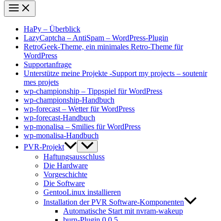
HaPy – Überblick
LazyCaptcha – AntiSpam – WordPress-Plugin
RetroGeek-Theme, ein minimales Retro-Theme für
WordPress
Supportanfrage
Unterstütze meine Projekte -Support my projects – soutenir
mes projets
wp-championship – Tippspiel für WordPress
wp-championship-Handbuch
wp-forecast – Wetter für WordPress
wp-forecast-Handbuch
wp-monalisa – Smilies für WordPress
wp-monalisa-Handbuch
PVR-Projekt
Haftungsausschluss
Die Hardware
Vorgeschichte
Die Software
GentooLinux installieren
Installation der PVR Software-Komponenten
Automatische Start mit nvram-wakeup
burn-Plugin 0.0.5