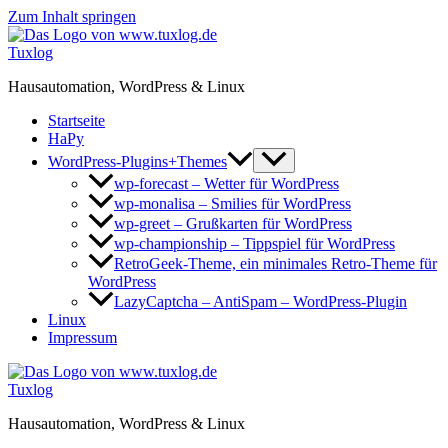
Zum Inhalt springen
Tuxlog
Hausautomation, WordPress & Linux
Startseite
HaPy
WordPress-Plugins+Themes
wp-forecast – Wetter für WordPress
wp-monalisa – Smilies für WordPress
wp-greet – Grußkarten für WordPress
wp-championship – Tippspiel für WordPress
RetroGeek-Theme, ein minimales Retro-Theme für
WordPress
LazyCaptcha – AntiSpam – WordPress-Plugin
Linux
Impressum
Tuxlog
Hausautomation, WordPress & Linux