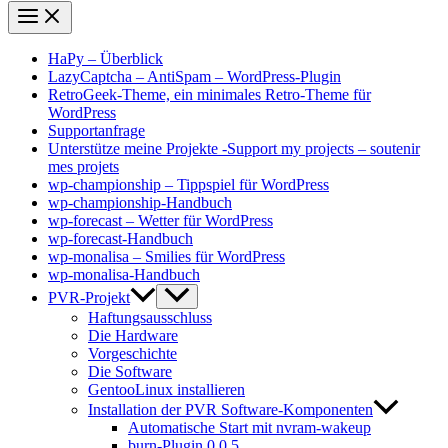
HaPy – Überblick
LazyCaptcha – AntiSpam – WordPress-Plugin
RetroGeek-Theme, ein minimales Retro-Theme für
WordPress
Supportanfrage
Unterstütze meine Projekte -Support my projects – soutenir
mes projets
wp-championship – Tippspiel für WordPress
wp-championship-Handbuch
wp-forecast – Wetter für WordPress
wp-forecast-Handbuch
wp-monalisa – Smilies für WordPress
wp-monalisa-Handbuch
PVR-Projekt
Haftungsausschluss
Die Hardware
Vorgeschichte
Die Software
GentooLinux installieren
Installation der PVR Software-Komponenten
Automatische Start mit nvram-wakeup
burn-Plugin 0.0.5