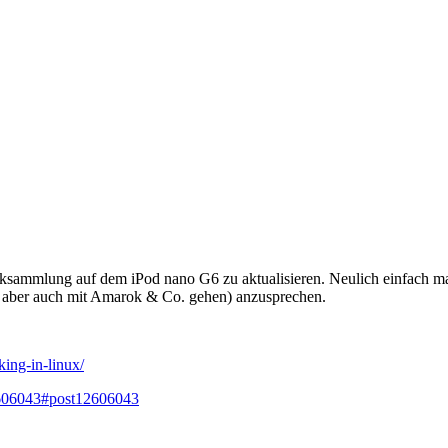
ksammlung auf dem iPod nano G6 zu aktualisieren. Neulich einfach mal 
te aber auch mit Amarok & Co. gehen) anzusprechen.
ing-in-linux/
606043#post12606043