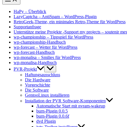
HaPy – Überblick
LazyCaptcha – AntiSpam – WordPress-Plugin
RetroGeek-Theme, ein minimales Retro-Theme für WordPress
Supportanfrage
Unterstütze meine Projekte -Support my projects – soutenir mes
wp-championship – Tippspiel für WordPress
wp-championship-Handbuch
wp-forecast – Wetter für WordPress
wp-forecast-Handbuch
wp-monalisa – Smilies für WordPress
wp-monalisa-Handbuch
PVR-Projekt
Haftungsausschluss
Die Hardware
Vorgeschichte
Die Software
GentooLinux installieren
Installation der PVR Software-Komponenten
Automatische Start mit nvram-wakeup
burn-Plugin 0.0.5
burn-Plugin 0.0.6f
dvd Plugin
ivtv-Treiber installieren