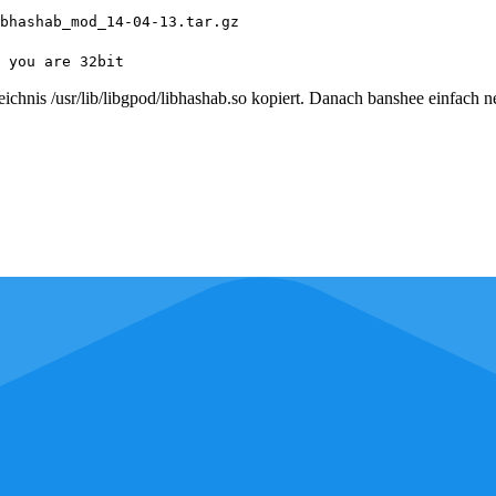
bhashab_mod_14-04-13.tar.gz
 you are 32bit
ichnis /usr/lib/libgpod/libhashab.so kopiert. Danach banshee einfach n