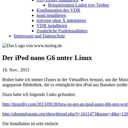
Beispieloutput-Laden ivtv-Treiber
Konfiguration des VDR
noad installieren
nxtvepg ohne X integrieren
VDR installieren
Zusätzliche Funktionalitäten
Impressum und Datenschutz
Der iPod nano G6 unter Linux
18. Nov.. 2015
Bisher habe ich immer iTunes in der VirtualBox benutzt, um die Musi
angepasste Bibliothek, die es ermöglicht den iPod aus Banshee (soll
Dazu habe ich folgende Links gefunden:
http://lizquilty.com/2013/09/28/how-to-get-an-ipod-nano-6th-gen-work
http://ubuntuforums.org/showthread.php?t=1611473&page=4&p=12
Die Installation ist sehr einfach: