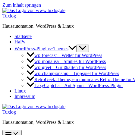
Zum Inhalt springen
Tuxlog
Hausautomation, WordPress & Linux
Startseite
HaPy
WordPress-Plugins+Themes
wp-forecast – Wetter für WordPress
wp-monalisa – Smilies für WordPress
wp-greet – Grußkarten für WordPress
wp-championship – Tippspiel für WordPress
RetroGeek-Theme, ein minimales Retro-Theme für 
LazyCaptcha – AntiSpam – WordPress-Plugin
Linux
Impressum
Tuxlog
Hausautomation, WordPress & Linux