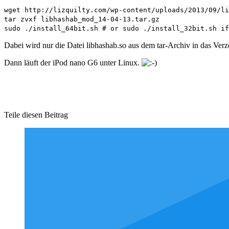
wget http://lizquilty.com/wp-content/uploads/2013/09/li
tar zvxf libhashab_mod_14-04-13.tar.gz
sudo ./install_64bit.sh # or sudo ./install_32bit.sh if
Dabei wird nur die Datei libhashab.so aus dem tar-Archiv in das Verze
Dann läuft der iPod nano G6 unter Linux.
Teile diesen Beitrag