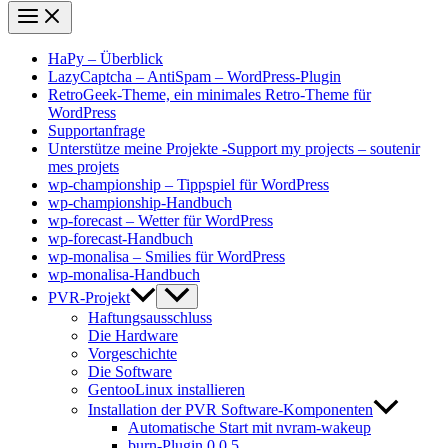
HaPy – Überblick
LazyCaptcha – AntiSpam – WordPress-Plugin
RetroGeek-Theme, ein minimales Retro-Theme für
WordPress
Supportanfrage
Unterstütze meine Projekte -Support my projects – soutenir
mes projets
wp-championship – Tippspiel für WordPress
wp-championship-Handbuch
wp-forecast – Wetter für WordPress
wp-forecast-Handbuch
wp-monalisa – Smilies für WordPress
wp-monalisa-Handbuch
PVR-Projekt
Haftungsausschluss
Die Hardware
Vorgeschichte
Die Software
GentooLinux installieren
Installation der PVR Software-Komponenten
Automatische Start mit nvram-wakeup
burn-Plugin 0.0.5