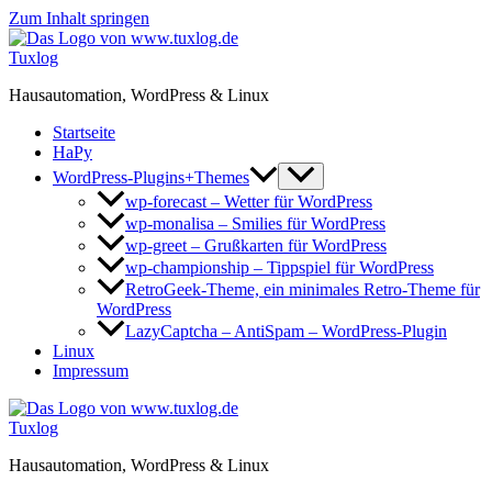
Zum Inhalt springen
Tuxlog
Hausautomation, WordPress & Linux
Startseite
HaPy
WordPress-Plugins+Themes
wp-forecast – Wetter für WordPress
wp-monalisa – Smilies für WordPress
wp-greet – Grußkarten für WordPress
wp-championship – Tippspiel für WordPress
RetroGeek-Theme, ein minimales Retro-Theme für
WordPress
LazyCaptcha – AntiSpam – WordPress-Plugin
Linux
Impressum
Tuxlog
Hausautomation, WordPress & Linux