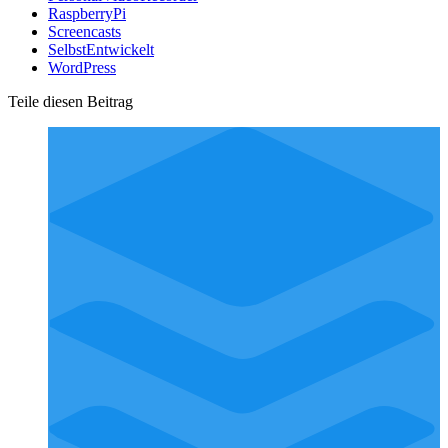
RaspberryPi
Screencasts
SelbstEntwickelt
WordPress
Teile diesen Beitrag