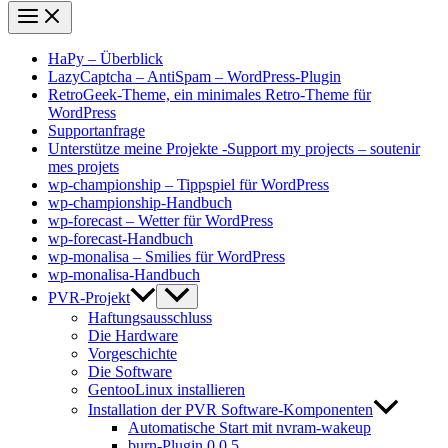
HaPy – Überblick
LazyCaptcha – AntiSpam – WordPress-Plugin
RetroGeek-Theme, ein minimales Retro-Theme für
WordPress
Supportanfrage
Unterstütze meine Projekte -Support my projects – soutenir
mes projets
wp-championship – Tippspiel für WordPress
wp-championship-Handbuch
wp-forecast – Wetter für WordPress
wp-forecast-Handbuch
wp-monalisa – Smilies für WordPress
wp-monalisa-Handbuch
PVR-Projekt
Haftungsausschluss
Die Hardware
Vorgeschichte
Die Software
GentooLinux installieren
Installation der PVR Software-Komponenten
Automatische Start mit nvram-wakeup
burn-Plugin 0.0.5