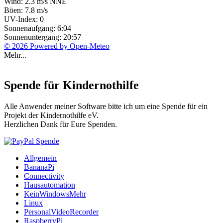
Wind: 2.3 m/s NNE
Böen: 7.8 m/s
UV-Index: 0
Sonnenaufgang: 6:04
Sonnenuntergang: 20:57
© 2026 Powered by Open-Meteo
Mehr...
Spende für Kindernothilfe
Alle Anwender meiner Software bitte ich um eine Spende für ein
Projekt der Kindernothilfe eV.
Herzlichen Dank für Eure Spenden.
Allgemein
BananaPi
Connectivity
Hausautomation
KeinWindowsMehr
Linux
PersonalVideoRecorder
RaspberryPi