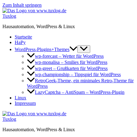
Zum Inhalt springen
Tuxlog
Hausautomation, WordPress & Linux
Startseite
HaPy
WordPress-Plugins+Themes
wp-forecast – Wetter für WordPress
wp-monalisa – Smilies für WordPress
wp-greet – Grußkarten für WordPress
wp-championship – Tippspiel für WordPress
RetroGeek-Theme, ein minimales Retro-Theme für
WordPress
LazyCaptcha – AntiSpam – WordPress-Plugin
Linux
Impressum
Tuxlog
Hausautomation, WordPress & Linux