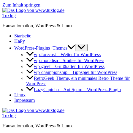
Zum Inhalt springen
Tuxlog
Hausautomation, WordPress & Linux
Startseite
HaPy
WordPress-Plugins+Themes
wp-forecast – Wetter für WordPress
wp-monalisa – Smilies für WordPress
wp-greet – Grußkarten für WordPress
wp-championship – Tippspiel für WordPress
RetroGeek-Theme, ein minimales Retro-Theme für
WordPress
LazyCaptcha – AntiSpam – WordPress-Plugin
Linux
Impressum
Tuxlog
Hausautomation, WordPress & Linux