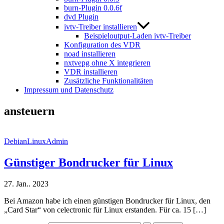
burn-Plugin 0.0.6f
dvd Plugin
ivtv-Treiber installieren
Beispieloutput-Laden ivtv-Treiber
Konfiguration des VDR
noad installieren
nxtvepg ohne X integrieren
VDR installieren
Zusätzliche Funktionalitäten
Impressum und Datenschutz
ansteuern
DebianLinuxAdmin
Günstiger Bondrucker für Linux
27. Jan.. 2023
Bei Amazon habe ich einen günstigen Bondrucker für Linux, den
„Card Star“ von celectronic für Linux erstanden. Für ca. 15 […]