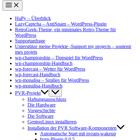
HaPy – Überblick
LazyCaptcha – AntiSpam – WordPress-Plugin
RetroGeek-Theme, ein minimales Retro-Theme für
WordPress
Supportanfrage
Unterstütze meine Projekte -Support my projects – soutenir
mes projets
wp-championship – Tippspiel für WordPress
wp-championship-Handbuch
wp-forecast – Wetter für WordPress
wp-forecast-Handbuch
wp-monalisa – Smilies für WordPress
wp-monalisa-Handbuch
PVR-Projekt
Haftungsausschluss
Die Hardware
Vorgeschichte
Die Software
GentooLinux installieren
Installation der PVR Software-Komponenten
Automatische Start mit nvram-wakeup
burn-Plugin 0.0.5