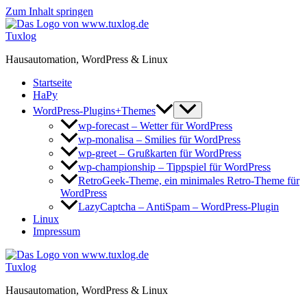
Zum Inhalt springen
Tuxlog
Hausautomation, WordPress & Linux
Startseite
HaPy
WordPress-Plugins+Themes
wp-forecast – Wetter für WordPress
wp-monalisa – Smilies für WordPress
wp-greet – Grußkarten für WordPress
wp-championship – Tippspiel für WordPress
RetroGeek-Theme, ein minimales Retro-Theme für
WordPress
LazyCaptcha – AntiSpam – WordPress-Plugin
Linux
Impressum
Tuxlog
Hausautomation, WordPress & Linux