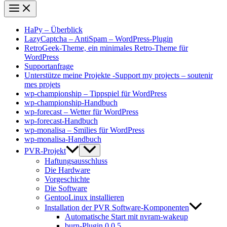
HaPy – Überblick
LazyCaptcha – AntiSpam – WordPress-Plugin
RetroGeek-Theme, ein minimales Retro-Theme für
WordPress
Supportanfrage
Unterstütze meine Projekte -Support my projects – soutenir
mes projets
wp-championship – Tippspiel für WordPress
wp-championship-Handbuch
wp-forecast – Wetter für WordPress
wp-forecast-Handbuch
wp-monalisa – Smilies für WordPress
wp-monalisa-Handbuch
PVR-Projekt
Haftungsausschluss
Die Hardware
Vorgeschichte
Die Software
GentooLinux installieren
Installation der PVR Software-Komponenten
Automatische Start mit nvram-wakeup
burn-Plugin 0.0.5