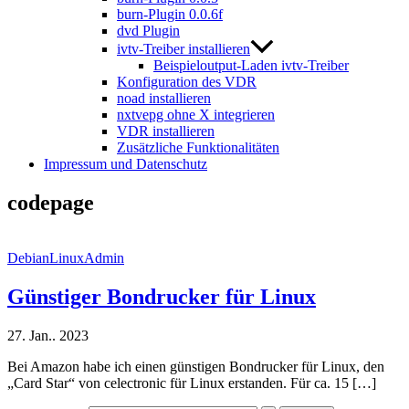
burn-Plugin 0.0.6f
dvd Plugin
ivtv-Treiber installieren
Beispieloutput-Laden ivtv-Treiber
Konfiguration des VDR
noad installieren
nxtvepg ohne X integrieren
VDR installieren
Zusätzliche Funktionalitäten
Impressum und Datenschutz
codepage
DebianLinuxAdmin
Günstiger Bondrucker für Linux
27. Jan.. 2023
Bei Amazon habe ich einen günstigen Bondrucker für Linux, den
„Card Star“ von celectronic für Linux erstanden. Für ca. 15 […]