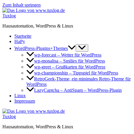
Zum Inhalt springen
Tuxlog
Hausautomation, WordPress & Linux
Startseite
HaPy
WordPress-Plugins+Themes
wp-forecast – Wetter für WordPress
wp-monalisa – Smilies für WordPress
wp-greet – Grußkarten für WordPress
wp-championship – Tippspiel für WordPress
RetroGeek-Theme, ein minimales Retro-Theme für
WordPress
LazyCaptcha – AntiSpam – WordPress-Plugin
Linux
Impressum
Tuxlog
Hausautomation, WordPress & Linux