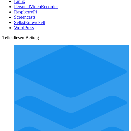
Linux
PersonalVideoRecorder
RaspberryPi
Screencasts
SelbstEntwickelt
WordPress
Teile diesen Beitrag