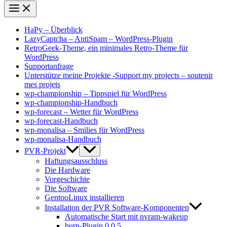
HaPy – Überblick
LazyCaptcha – AntiSpam – WordPress-Plugin
RetroGeek-Theme, ein minimales Retro-Theme für
WordPress
Supportanfrage
Unterstütze meine Projekte -Support my projects – soutenir
mes projets
wp-championship – Tippspiel für WordPress
wp-championship-Handbuch
wp-forecast – Wetter für WordPress
wp-forecast-Handbuch
wp-monalisa – Smilies für WordPress
wp-monalisa-Handbuch
PVR-Projekt
Haftungsausschluss
Die Hardware
Vorgeschichte
Die Software
GentooLinux installieren
Installation der PVR Software-Komponenten
Automatische Start mit nvram-wakeup
burn-Plugin 0.0.5