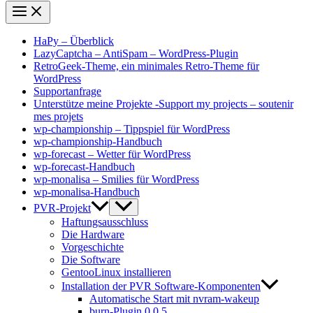
HaPy – Überblick
LazyCaptcha – AntiSpam – WordPress-Plugin
RetroGeek-Theme, ein minimales Retro-Theme für
WordPress
Supportanfrage
Unterstütze meine Projekte -Support my projects – soutenir
mes projets
wp-championship – Tippspiel für WordPress
wp-championship-Handbuch
wp-forecast – Wetter für WordPress
wp-forecast-Handbuch
wp-monalisa – Smilies für WordPress
wp-monalisa-Handbuch
PVR-Projekt
Haftungsausschluss
Die Hardware
Vorgeschichte
Die Software
GentooLinux installieren
Installation der PVR Software-Komponenten
Automatische Start mit nvram-wakeup
burn-Plugin 0.0.5