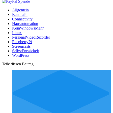
Allgemein
BananaPi
Connectivity
Hausautomation
KeinWindowsMehr
Linux
PersonalVideoRecorder
RaspberryPi
Screencasts
SelbstEntwickelt
WordPress
Teile diesen Beitrag