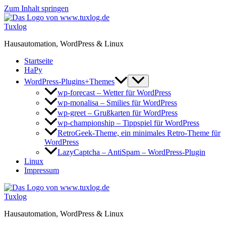
Zum Inhalt springen
Tuxlog
Hausautomation, WordPress & Linux
Startseite
HaPy
WordPress-Plugins+Themes
wp-forecast – Wetter für WordPress
wp-monalisa – Smilies für WordPress
wp-greet – Grußkarten für WordPress
wp-championship – Tippspiel für WordPress
RetroGeek-Theme, ein minimales Retro-Theme für
WordPress
LazyCaptcha – AntiSpam – WordPress-Plugin
Linux
Impressum
Tuxlog
Hausautomation, WordPress & Linux