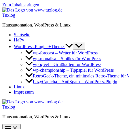
Zum Inhalt springen
Tuxlog
Hausautomation, WordPress & Linux
Startseite
HaPy
WordPress-Plugins+Themes
wp-forecast – Wetter für WordPress
wp-monalisa – Smilies für WordPress
wp-greet – Grußkarten für WordPress
wp-championship – Tippspiel für WordPress
RetroGeek-Theme, ein minimales Retro-Theme für 
LazyCaptcha – AntiSpam – WordPress-Plugin
Linux
Impressum
Tuxlog
Hausautomation, WordPress & Linux