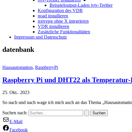
Beispieloutput-Laden ivtv-Treiber
Konfiguration des VDR
noad installieren
nxtvepg ohne X integrieren
VDR installieren
Zusätzliche Funktionalitäten
Impressum und Datenschutz
datenbank
Hausautomation
,
RaspberryPi
Raspberry Pi und DHT22 als Temperatur-
25. Okt.. 2023
So nach und nach wage ich mich auch an das Thema „Hausautomati
Suchen nach:
E-Mail
Facebook