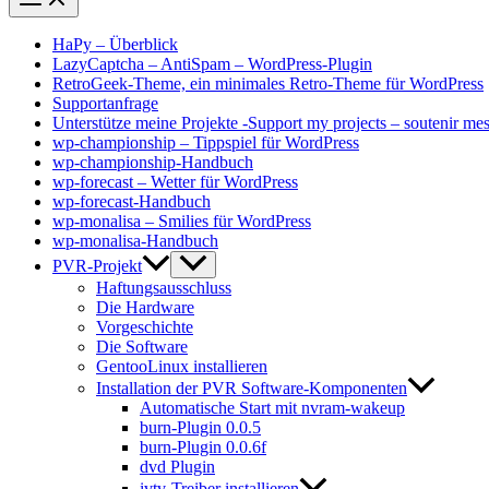
HaPy – Überblick
LazyCaptcha – AntiSpam – WordPress-Plugin
RetroGeek-Theme, ein minimales Retro-Theme für WordPress
Supportanfrage
Unterstütze meine Projekte -Support my projects – soutenir mes
wp-championship – Tippspiel für WordPress
wp-championship-Handbuch
wp-forecast – Wetter für WordPress
wp-forecast-Handbuch
wp-monalisa – Smilies für WordPress
wp-monalisa-Handbuch
PVR-Projekt
Haftungsausschluss
Die Hardware
Vorgeschichte
Die Software
GentooLinux installieren
Installation der PVR Software-Komponenten
Automatische Start mit nvram-wakeup
burn-Plugin 0.0.5
burn-Plugin 0.0.6f
dvd Plugin
ivtv-Treiber installieren