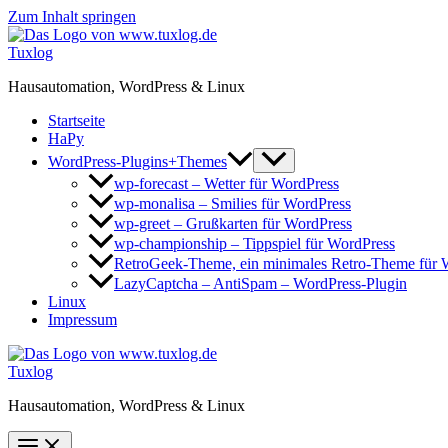
Zum Inhalt springen
Tuxlog
Hausautomation, WordPress & Linux
Startseite
HaPy
WordPress-Plugins+Themes
wp-forecast – Wetter für WordPress
wp-monalisa – Smilies für WordPress
wp-greet – Grußkarten für WordPress
wp-championship – Tippspiel für WordPress
RetroGeek-Theme, ein minimales Retro-Theme für 
LazyCaptcha – AntiSpam – WordPress-Plugin
Linux
Impressum
Tuxlog
Hausautomation, WordPress & Linux