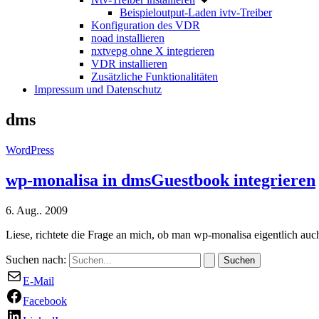
Beispieloutput-Laden ivtv-Treiber
Konfiguration des VDR
noad installieren
nxtvepg ohne X integrieren
VDR installieren
Zusätzliche Funktionalitäten
Impressum und Datenschutz
dms
WordPress
wp-monalisa in dmsGuestbook integrieren
6. Aug.. 2009
Liese, richtete die Frage an mich, ob man wp-monalisa eigentlich
Suchen nach:
E-Mail
Facebook