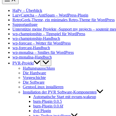
HaPy – Überblick
LazyCaptcha – AntiSpam – WordPress-Plugin
RetroGeek-Theme, ein minimales Retro-Theme für WordPress
Supportanfrage
Unterstütze meine Projekte -Support my projects – soutenir mes
wp-championship – Tippspiel für WordPress
wp-championship-Handbuch
wp-forecast – Wetter für WordPress
wp-forecast-Handbuch
wp-monalisa – Smilies für WordPress
wp-monalisa-Handbuch
PVR-Projekt
Haftungsausschluss
Die Hardware
Vorgeschichte
Die Software
GentooLinux installieren
Installation der PVR Software-Komponenten
Automatische Start mit nvram-wakeup
burn-Plugin 0.0.5
burn-Plugin 0.0.6f
dvd Plugin
ivtv-Treiber installieren