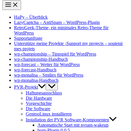
HaPy – Überblick
LazyCaptcha – AntiSpam – WordPress-Plugin
RetroGeek-Theme, ein minimales Retro-Theme für
WordPress
Supportanfrage
Unterstütze meine Projekte -Support my projects – soutenir
mes projets
wp-championship – Tippspiel für WordPress
wp-championship-Handbuch
wp-forecast – Wetter für WordPress
wp-forecast-Handbuch
wp-monalisa – Smilies für WordPress
wp-monalisa-Handbuch
PVR-Projekt
Haftungsausschluss
Die Hardware
Vorgeschichte
Die Software
GentooLinux installieren
Installation der PVR Software-Komponenten
Automatische Start mit nvram-wakeup
burn-Plugin 0.0.5