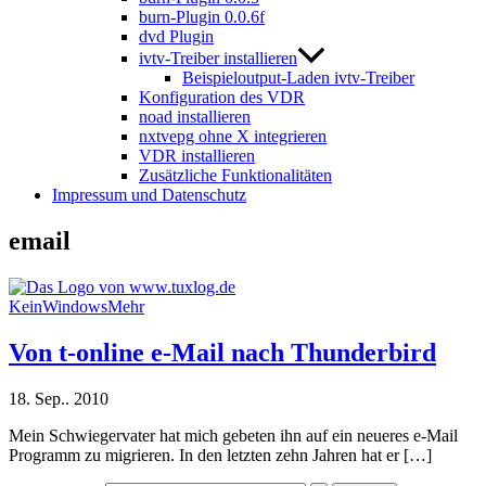
burn-Plugin 0.0.6f
dvd Plugin
ivtv-Treiber installieren
Beispieloutput-Laden ivtv-Treiber
Konfiguration des VDR
noad installieren
nxtvepg ohne X integrieren
VDR installieren
Zusätzliche Funktionalitäten
Impressum und Datenschutz
email
KeinWindowsMehr
Von t-online e-Mail nach Thunderbird
18. Sep.. 2010
Mein Schwiegervater hat mich gebeten ihn auf ein neueres e-Mail
Programm zu migrieren. In den letzten zehn Jahren hat er […]