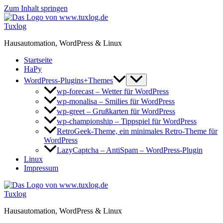
Zum Inhalt springen
Tuxlog
Hausautomation, WordPress & Linux
Startseite
HaPy
WordPress-Plugins+Themes
wp-forecast – Wetter für WordPress
wp-monalisa – Smilies für WordPress
wp-greet – Grußkarten für WordPress
wp-championship – Tippspiel für WordPress
RetroGeek-Theme, ein minimales Retro-Theme für
WordPress
LazyCaptcha – AntiSpam – WordPress-Plugin
Linux
Impressum
Tuxlog
Hausautomation, WordPress & Linux