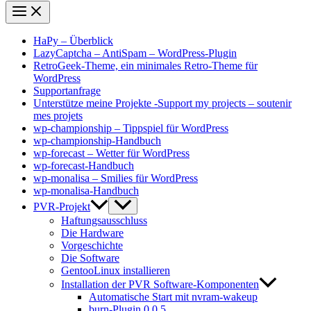
HaPy – Überblick
LazyCaptcha – AntiSpam – WordPress-Plugin
RetroGeek-Theme, ein minimales Retro-Theme für
WordPress
Supportanfrage
Unterstütze meine Projekte -Support my projects – soutenir
mes projets
wp-championship – Tippspiel für WordPress
wp-championship-Handbuch
wp-forecast – Wetter für WordPress
wp-forecast-Handbuch
wp-monalisa – Smilies für WordPress
wp-monalisa-Handbuch
PVR-Projekt
Haftungsausschluss
Die Hardware
Vorgeschichte
Die Software
GentooLinux installieren
Installation der PVR Software-Komponenten
Automatische Start mit nvram-wakeup
burn-Plugin 0.0.5