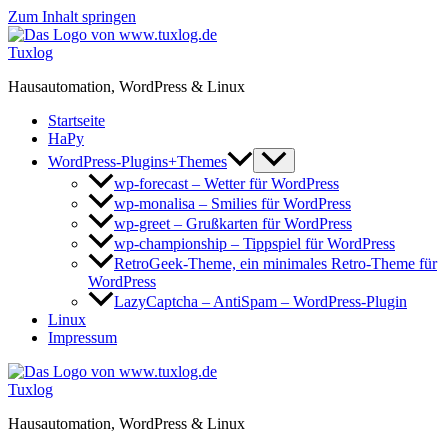
Zum Inhalt springen
Tuxlog
Hausautomation, WordPress & Linux
Startseite
HaPy
WordPress-Plugins+Themes
wp-forecast – Wetter für WordPress
wp-monalisa – Smilies für WordPress
wp-greet – Grußkarten für WordPress
wp-championship – Tippspiel für WordPress
RetroGeek-Theme, ein minimales Retro-Theme für
WordPress
LazyCaptcha – AntiSpam – WordPress-Plugin
Linux
Impressum
Tuxlog
Hausautomation, WordPress & Linux