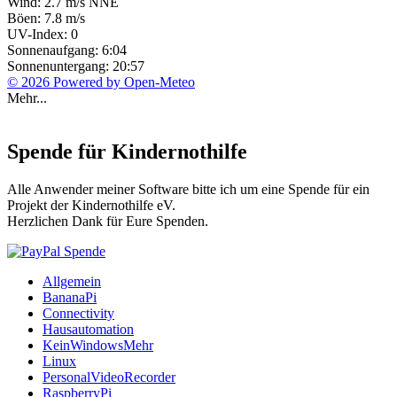
Wind: 2.7 m/s NNE
Böen: 7.8 m/s
UV-Index: 0
Sonnenaufgang: 6:04
Sonnenuntergang: 20:57
© 2026 Powered by Open-Meteo
Mehr...
Spende für Kindernothilfe
Alle Anwender meiner Software bitte ich um eine Spende für ein
Projekt der Kindernothilfe eV.
Herzlichen Dank für Eure Spenden.
Allgemein
BananaPi
Connectivity
Hausautomation
KeinWindowsMehr
Linux
PersonalVideoRecorder
RaspberryPi