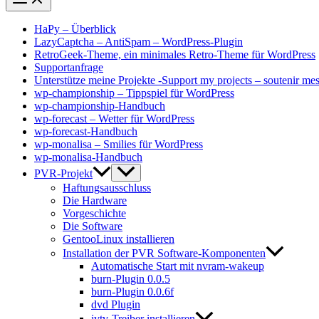
HaPy – Überblick
LazyCaptcha – AntiSpam – WordPress-Plugin
RetroGeek-Theme, ein minimales Retro-Theme für WordPress
Supportanfrage
Unterstütze meine Projekte -Support my projects – soutenir mes
wp-championship – Tippspiel für WordPress
wp-championship-Handbuch
wp-forecast – Wetter für WordPress
wp-forecast-Handbuch
wp-monalisa – Smilies für WordPress
wp-monalisa-Handbuch
PVR-Projekt
Haftungsausschluss
Die Hardware
Vorgeschichte
Die Software
GentooLinux installieren
Installation der PVR Software-Komponenten
Automatische Start mit nvram-wakeup
burn-Plugin 0.0.5
burn-Plugin 0.0.6f
dvd Plugin
ivtv-Treiber installieren