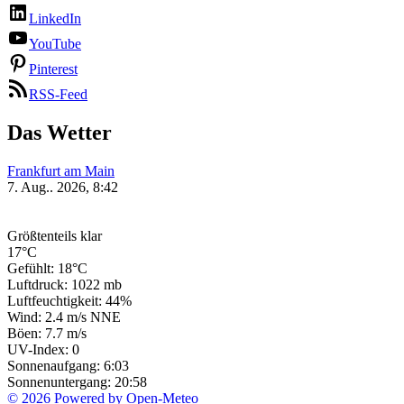
LinkedIn
YouTube
Pinterest
RSS-Feed
Das Wetter
Frankfurt am Main
7. Aug.. 2026, 8:42
Größtenteils klar
17°C
Gefühlt: 18°C
Luftdruck: 1022 mb
Luftfeuchtigkeit: 44%
Wind: 2.4 m/s NNE
Böen: 7.7 m/s
UV-Index: 0
Sonnenaufgang: 6:03
Sonnenuntergang: 20:58
© 2026 Powered by Open-Meteo