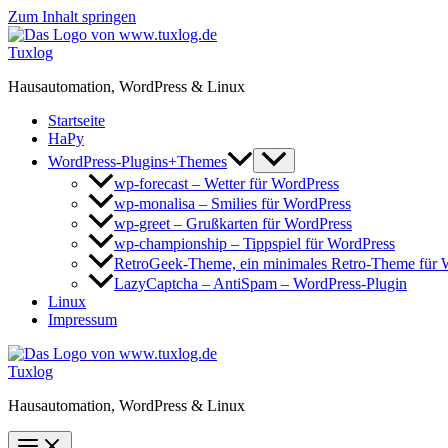
Zum Inhalt springen
Tuxlog
Hausautomation, WordPress & Linux
Startseite
HaPy
WordPress-Plugins+Themes
wp-forecast – Wetter für WordPress
wp-monalisa – Smilies für WordPress
wp-greet – Grußkarten für WordPress
wp-championship – Tippspiel für WordPress
RetroGeek-Theme, ein minimales Retro-Theme für 
LazyCaptcha – AntiSpam – WordPress-Plugin
Linux
Impressum
Tuxlog
Hausautomation, WordPress & Linux