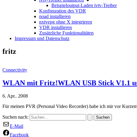
Beispieloutput-Laden ivtv-Treiber
Konfiguration des VDR
noad installieren
nxtvepg ohne X integrieren
VDR installieren
Zusätzliche Funktionalitäten
Impressum und Datenschutz
fritz
Connectivity
WLAN mit Fritz!WLAN USB Stick V1.1 un
6. Apr.. 2008
Für meinen PVR (Personal Video Recorder) habe ich mir vor Kur
Suchen nach:
E-Mail
Facebook