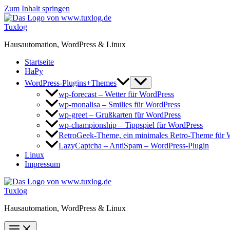
Zum Inhalt springen
Tuxlog
Hausautomation, WordPress & Linux
Startseite
HaPy
WordPress-Plugins+Themes
wp-forecast – Wetter für WordPress
wp-monalisa – Smilies für WordPress
wp-greet – Grußkarten für WordPress
wp-championship – Tippspiel für WordPress
RetroGeek-Theme, ein minimales Retro-Theme für 
LazyCaptcha – AntiSpam – WordPress-Plugin
Linux
Impressum
Tuxlog
Hausautomation, WordPress & Linux