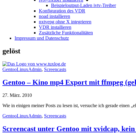
Beispieloutput-Laden ivtv-Treiber
Konfiguration des VDR
noad installieren
nxtvepg ohne X integrieren
VDR installieren
Zusätzliche Funktionalitäten
Impressum und Datenschutz
gelöst
GentooLinuxAdmin
,
Screencasts
Gentoo – Kino mp4 Export mit ffmpeg (gel
27. März. 2010
Wie in einigen meiner Posts zu lesen ist, versuche ich gerade einen 
GentooLinuxAdmin
,
Screencasts
Screencast unter Gentoo mit xvidcap, kein 