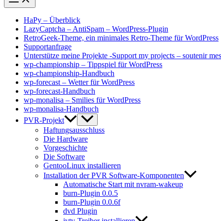
HaPy – Überblick
LazyCaptcha – AntiSpam – WordPress-Plugin
RetroGeek-Theme, ein minimales Retro-Theme für WordPress
Supportanfrage
Unterstütze meine Projekte -Support my projects – soutenir mes
wp-championship – Tippspiel für WordPress
wp-championship-Handbuch
wp-forecast – Wetter für WordPress
wp-forecast-Handbuch
wp-monalisa – Smilies für WordPress
wp-monalisa-Handbuch
PVR-Projekt
Haftungsausschluss
Die Hardware
Vorgeschichte
Die Software
GentooLinux installieren
Installation der PVR Software-Komponenten
Automatische Start mit nvram-wakeup
burn-Plugin 0.0.5
burn-Plugin 0.0.6f
dvd Plugin
ivtv-Treiber installieren