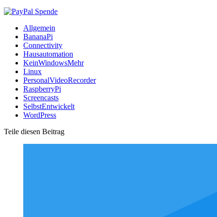
Allgemein
BananaPi
Connectivity
Hausautomation
KeinWindowsMehr
Linux
PersonalVideoRecorder
RaspberryPi
Screencasts
SelbstEntwickelt
WordPress
Teile diesen Beitrag