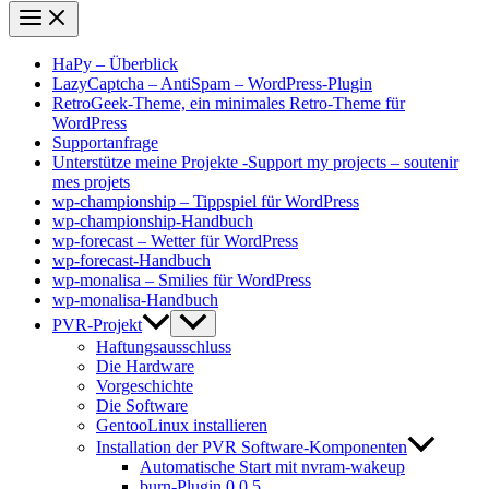
HaPy – Überblick
LazyCaptcha – AntiSpam – WordPress-Plugin
RetroGeek-Theme, ein minimales Retro-Theme für
WordPress
Supportanfrage
Unterstütze meine Projekte -Support my projects – soutenir
mes projets
wp-championship – Tippspiel für WordPress
wp-championship-Handbuch
wp-forecast – Wetter für WordPress
wp-forecast-Handbuch
wp-monalisa – Smilies für WordPress
wp-monalisa-Handbuch
PVR-Projekt
Haftungsausschluss
Die Hardware
Vorgeschichte
Die Software
GentooLinux installieren
Installation der PVR Software-Komponenten
Automatische Start mit nvram-wakeup
burn-Plugin 0.0.5