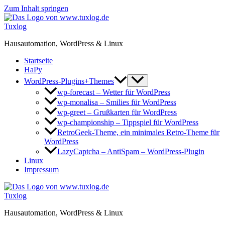
Zum Inhalt springen
Tuxlog
Hausautomation, WordPress & Linux
Startseite
HaPy
WordPress-Plugins+Themes
wp-forecast – Wetter für WordPress
wp-monalisa – Smilies für WordPress
wp-greet – Grußkarten für WordPress
wp-championship – Tippspiel für WordPress
RetroGeek-Theme, ein minimales Retro-Theme für
WordPress
LazyCaptcha – AntiSpam – WordPress-Plugin
Linux
Impressum
Tuxlog
Hausautomation, WordPress & Linux