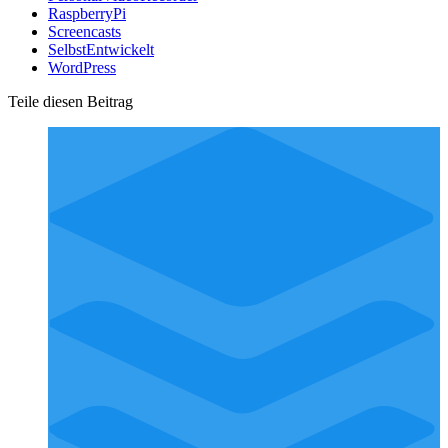
RaspberryPi
Screencasts
SelbstEntwickelt
WordPress
Teile diesen Beitrag