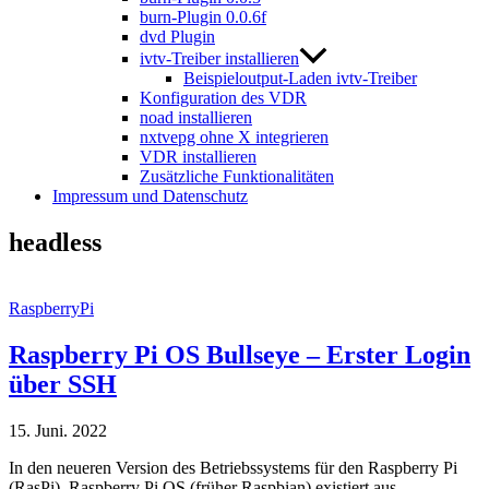
burn-Plugin 0.0.6f
dvd Plugin
ivtv-Treiber installieren
Beispieloutput-Laden ivtv-Treiber
Konfiguration des VDR
noad installieren
nxtvepg ohne X integrieren
VDR installieren
Zusätzliche Funktionalitäten
Impressum und Datenschutz
headless
RaspberryPi
Raspberry Pi OS Bullseye – Erster Login
über SSH
15. Juni. 2022
In den neueren Version des Betriebssystems für den Raspberry Pi
(RasPi), Raspberry Pi OS (früher Raspbian) existiert aus