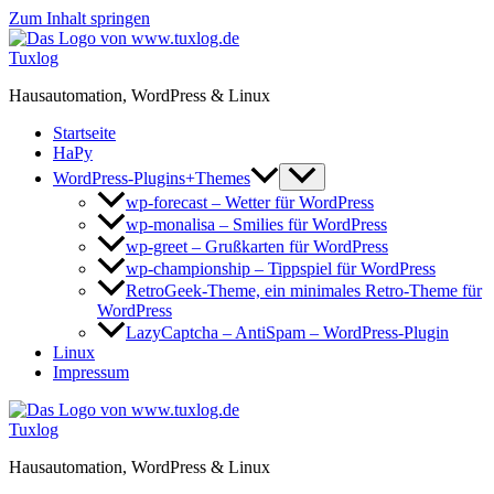
Zum Inhalt springen
Tuxlog
Hausautomation, WordPress & Linux
Startseite
HaPy
WordPress-Plugins+Themes
wp-forecast – Wetter für WordPress
wp-monalisa – Smilies für WordPress
wp-greet – Grußkarten für WordPress
wp-championship – Tippspiel für WordPress
RetroGeek-Theme, ein minimales Retro-Theme für
WordPress
LazyCaptcha – AntiSpam – WordPress-Plugin
Linux
Impressum
Tuxlog
Hausautomation, WordPress & Linux