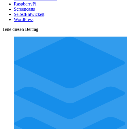
RaspberryPi
Screencasts
SelbstEntwickelt
WordPress
Teile diesen Beitrag