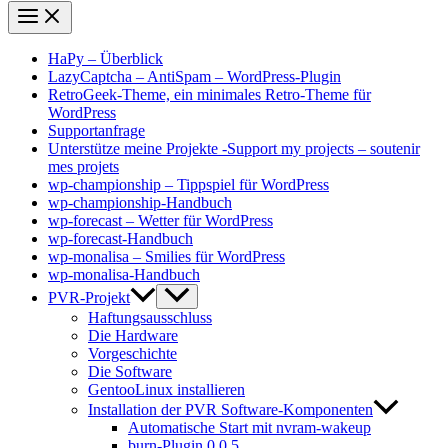
HaPy – Überblick
LazyCaptcha – AntiSpam – WordPress-Plugin
RetroGeek-Theme, ein minimales Retro-Theme für
WordPress
Supportanfrage
Unterstütze meine Projekte -Support my projects – soutenir
mes projets
wp-championship – Tippspiel für WordPress
wp-championship-Handbuch
wp-forecast – Wetter für WordPress
wp-forecast-Handbuch
wp-monalisa – Smilies für WordPress
wp-monalisa-Handbuch
PVR-Projekt
Haftungsausschluss
Die Hardware
Vorgeschichte
Die Software
GentooLinux installieren
Installation der PVR Software-Komponenten
Automatische Start mit nvram-wakeup
burn-Plugin 0.0.5