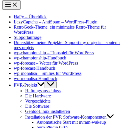
HaPy – Überblick
LazyCaptcha – AntiSpam – WordPress-Plugin
RetroGeek-Theme, ein minimales Retro-Theme für
WordPress
Supportanfrage
Unterstütze meine Projekte -Support my projects – soutenir
mes projets
wp-championship – Tippspiel für WordPress
wp-championship-Handbuch
wp-forecast – Wetter für WordPress
wp-forecast-Handbuch
wp-monalisa – Smilies für WordPress
wp-monalisa-Handbuch
PVR-Projekt
Haftungsausschluss
Die Hardware
Vorgeschichte
Die Software
GentooLinux installieren
Installation der PVR Software-Komponenten
Automatische Start mit nvram-wakeup
burn-Plugin 0.0.5