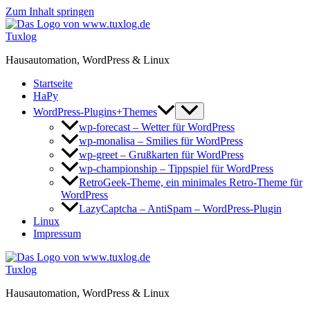
Zum Inhalt springen
Tuxlog
Hausautomation, WordPress & Linux
Startseite
HaPy
WordPress-Plugins+Themes
wp-forecast – Wetter für WordPress
wp-monalisa – Smilies für WordPress
wp-greet – Grußkarten für WordPress
wp-championship – Tippspiel für WordPress
RetroGeek-Theme, ein minimales Retro-Theme für
WordPress
LazyCaptcha – AntiSpam – WordPress-Plugin
Linux
Impressum
Tuxlog
Hausautomation, WordPress & Linux