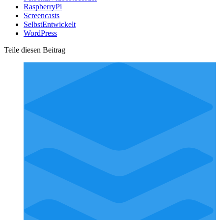
RaspberryPi
Screencasts
SelbstEntwickelt
WordPress
Teile diesen Beitrag