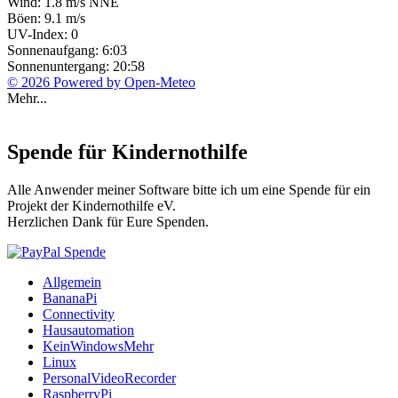
Wind: 1.8 m/s NNE
Böen: 9.1 m/s
UV-Index: 0
Sonnenaufgang: 6:03
Sonnenuntergang: 20:58
© 2026 Powered by Open-Meteo
Mehr...
Spende für Kindernothilfe
Alle Anwender meiner Software bitte ich um eine Spende für ein
Projekt der Kindernothilfe eV.
Herzlichen Dank für Eure Spenden.
Allgemein
BananaPi
Connectivity
Hausautomation
KeinWindowsMehr
Linux
PersonalVideoRecorder
RaspberryPi