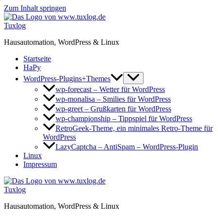
Zum Inhalt springen
Tuxlog
Hausautomation, WordPress & Linux
Startseite
HaPy
WordPress-Plugins+Themes
wp-forecast – Wetter für WordPress
wp-monalisa – Smilies für WordPress
wp-greet – Grußkarten für WordPress
wp-championship – Tippspiel für WordPress
RetroGeek-Theme, ein minimales Retro-Theme für
WordPress
LazyCaptcha – AntiSpam – WordPress-Plugin
Linux
Impressum
Tuxlog
Hausautomation, WordPress & Linux