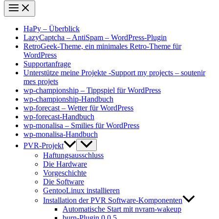
HaPy – Überblick
LazyCaptcha – AntiSpam – WordPress-Plugin
RetroGeek-Theme, ein minimales Retro-Theme für
WordPress
Supportanfrage
Unterstütze meine Projekte -Support my projects – soutenir
mes projets
wp-championship – Tippspiel für WordPress
wp-championship-Handbuch
wp-forecast – Wetter für WordPress
wp-forecast-Handbuch
wp-monalisa – Smilies für WordPress
wp-monalisa-Handbuch
PVR-Projekt
Haftungsausschluss
Die Hardware
Vorgeschichte
Die Software
GentooLinux installieren
Installation der PVR Software-Komponenten
Automatische Start mit nvram-wakeup
burn-Plugin 0.0.5