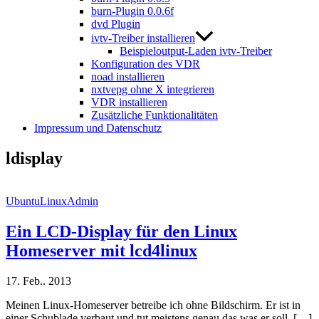
burn-Plugin 0.0.6f
dvd Plugin
ivtv-Treiber installieren
Beispieloutput-Laden ivtv-Treiber
Konfiguration des VDR
noad installieren
nxtvepg ohne X integrieren
VDR installieren
Zusätzliche Funktionalitäten
Impressum und Datenschutz
ldisplay
UbuntuLinuxAdmin
Ein LCD-Display für den Linux
Homeserver mit lcd4linux
17. Feb.. 2013
Meinen Linux-Homeserver betreibe ich ohne Bildschirm. Er ist in
einer Schublade verbaut und tut meistens genau das was er soll. […]