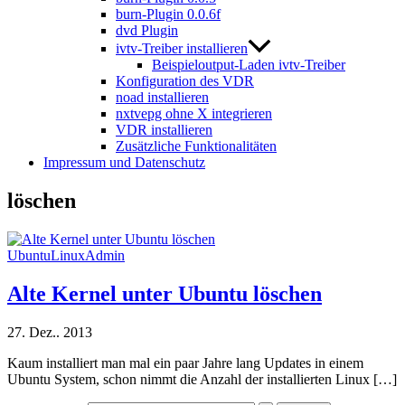
burn-Plugin 0.0.6f
dvd Plugin
ivtv-Treiber installieren
Beispieloutput-Laden ivtv-Treiber
Konfiguration des VDR
noad installieren
nxtvepg ohne X integrieren
VDR installieren
Zusätzliche Funktionalitäten
Impressum und Datenschutz
löschen
UbuntuLinuxAdmin
Alte Kernel unter Ubuntu löschen
27. Dez.. 2013
Kaum installiert man mal ein paar Jahre lang Updates in einem
Ubuntu System, schon nimmt die Anzahl der installierten Linux […]