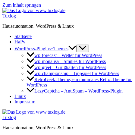
Zum Inhalt springen
Tuxlog
Hausautomation, WordPress & Linux
Startseite
HaPy
WordPress-Plugins+Themes
wp-forecast – Wetter für WordPress
wp-monalisa – Smilies für WordPress
wp-greet – Grußkarten für WordPress
wp-championship – Tippspiel für WordPress
RetroGeek-Theme, ein minimales Retro-Theme für
WordPress
LazyCaptcha – AntiSpam – WordPress-Plugin
Linux
Impressum
Tuxlog
Hausautomation, WordPress & Linux