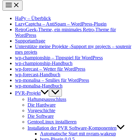
HaPy – Überblick
LazyCaptcha – AntiSpam – WordPress-Plugin
RetroGeek-Theme, ein minimales Retro-Theme für
WordPress
Supportanfrage
Unterstütze meine Projekte -Support my projects – soutenir
mes projets
wp-championship – Tippspiel für WordPress
wp-championship-Handbuch
wp-forecast – Wetter für WordPress
wp-forecast-Handbuch
wp-monalisa – Smilies für WordPress
wp-monalisa-Handbuch
PVR-Projekt
Haftungsausschluss
Die Hardware
Vorgeschichte
Die Software
GentooLinux installieren
Installation der PVR Software-Komponenten
Automatische Start mit nvram-wakeup
burn-Plugin 0.0.5