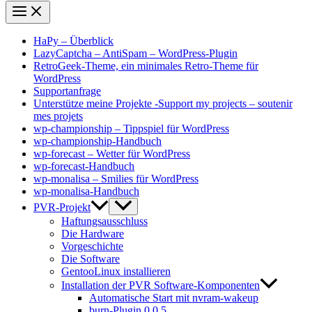
HaPy – Überblick
LazyCaptcha – AntiSpam – WordPress-Plugin
RetroGeek-Theme, ein minimales Retro-Theme für
WordPress
Supportanfrage
Unterstütze meine Projekte -Support my projects – soutenir
mes projets
wp-championship – Tippspiel für WordPress
wp-championship-Handbuch
wp-forecast – Wetter für WordPress
wp-forecast-Handbuch
wp-monalisa – Smilies für WordPress
wp-monalisa-Handbuch
PVR-Projekt
Haftungsausschluss
Die Hardware
Vorgeschichte
Die Software
GentooLinux installieren
Installation der PVR Software-Komponenten
Automatische Start mit nvram-wakeup
burn-Plugin 0.0.5