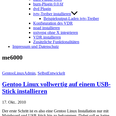
burn-Plugin 0.0.6f
dvd Plugin
ivtv-Treiber installieren
Beispieloutput-Laden ivtv-Treiber
Konfiguration des VDR
noad installieren
nxtvepg ohne X integrieren
VDR installieren
Zusätzliche Funktionalitäten
Impressum und Datenschutz
me6000
GentooLinuxAdmin
,
SelbstEntwickelt
Gentoo Linux vollwertig auf einem USB-
Stick installieren
17. Okt.. 2010
Der erste Schritt ist es also eine Gentoo Linux Installation nur mit
Mainboard und USB-Stick hin zu bekommen. Dabei soll es keine