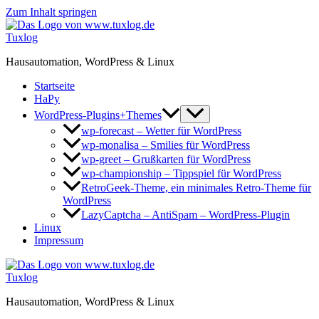
Zum Inhalt springen
Tuxlog
Hausautomation, WordPress & Linux
Startseite
HaPy
WordPress-Plugins+Themes
wp-forecast – Wetter für WordPress
wp-monalisa – Smilies für WordPress
wp-greet – Grußkarten für WordPress
wp-championship – Tippspiel für WordPress
RetroGeek-Theme, ein minimales Retro-Theme für
WordPress
LazyCaptcha – AntiSpam – WordPress-Plugin
Linux
Impressum
Tuxlog
Hausautomation, WordPress & Linux