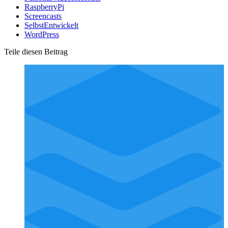
RaspberryPi
Screencasts
SelbstEntwickelt
WordPress
Teile diesen Beitrag