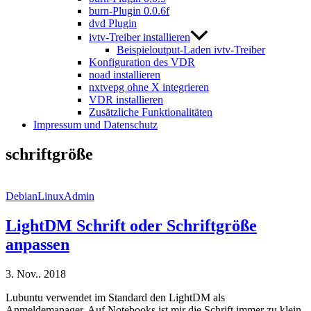
burn-Plugin 0.0.6f
dvd Plugin
ivtv-Treiber installieren
Beispieloutput-Laden ivtv-Treiber
Konfiguration des VDR
noad installieren
nxtvepg ohne X integrieren
VDR installieren
Zusätzliche Funktionalitäten
Impressum und Datenschutz
schriftgröße
DebianLinuxAdmin
LightDM Schrift oder Schriftgröße
anpassen
3. Nov.. 2018
Lubuntu verwendet im Standard den LightDM als
Anmeldemanager. Auf Notebooks ist mir die Schrift immer zu klein