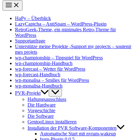
HaPy – Überblick
LazyCaptcha – AntiSpam – WordPress-Plugin
RetroGeek-Theme, ein minimales Retro-Theme für
WordPress
Supportanfrage
Unterstütze meine Projekte -Support my projects – soutenir
mes projets
wp-championship – Tippspiel für WordPress
wp-championship-Handbuch
wp-forecast – Wetter für WordPress
wp-forecast-Handbuch
wp-monalisa – Smilies für WordPress
wp-monalisa-Handbuch
PVR-Projekt
Haftungsausschluss
Die Hardware
Vorgeschichte
Die Software
GentooLinux installieren
Installation der PVR Software-Komponenten
Automatische Start mit nvram-wakeup
burn-Plugin 0.0.5