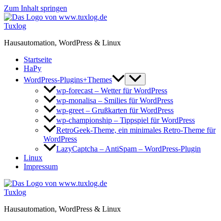
Zum Inhalt springen
Tuxlog
Hausautomation, WordPress & Linux
Startseite
HaPy
WordPress-Plugins+Themes
wp-forecast – Wetter für WordPress
wp-monalisa – Smilies für WordPress
wp-greet – Grußkarten für WordPress
wp-championship – Tippspiel für WordPress
RetroGeek-Theme, ein minimales Retro-Theme für
WordPress
LazyCaptcha – AntiSpam – WordPress-Plugin
Linux
Impressum
Tuxlog
Hausautomation, WordPress & Linux