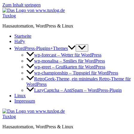
Zum Inhalt springen
Tuxlog
Hausautomation, WordPress & Linux
Startseite
HaPy
WordPress-Plugins+Themes
wp-forecast – Wetter für WordPress
wp-monalisa – Smilies für WordPress
wp-greet – Grußkarten für WordPress
wp-championship – Tippspiel für WordPress
RetroGeek-Theme, ein minimales Retro-Theme für
WordPress
LazyCaptcha – AntiSpam – WordPress-Plugin
Linux
Impressum
Tuxlog
Hausautomation, WordPress & Linux