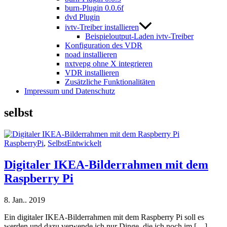
burn-Plugin 0.0.6f
dvd Plugin
ivtv-Treiber installieren
Beispieloutput-Laden ivtv-Treiber
Konfiguration des VDR
noad installieren
nxtvepg ohne X integrieren
VDR installieren
Zusätzliche Funktionalitäten
Impressum und Datenschutz
selbst
RaspberryPi
,
SelbstEntwickelt
Digitaler IKEA-Bilderrahmen mit dem
Raspberry Pi
8. Jan.. 2019
Ein digitaler IKEA-Bilderrahmen mit dem Raspberry Pi soll es
werden und dazu verwende ich nur Dinge, die ich noch im […]