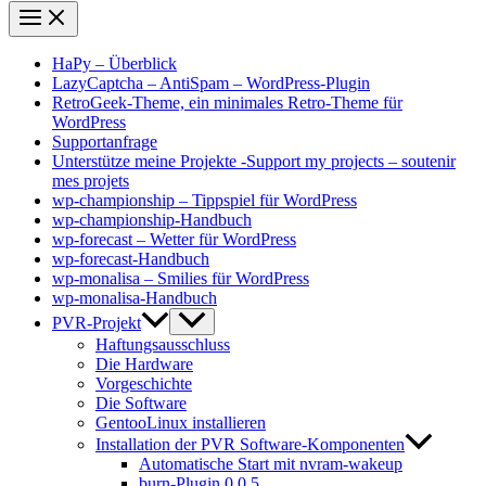
HaPy – Überblick
LazyCaptcha – AntiSpam – WordPress-Plugin
RetroGeek-Theme, ein minimales Retro-Theme für
WordPress
Supportanfrage
Unterstütze meine Projekte -Support my projects – soutenir
mes projets
wp-championship – Tippspiel für WordPress
wp-championship-Handbuch
wp-forecast – Wetter für WordPress
wp-forecast-Handbuch
wp-monalisa – Smilies für WordPress
wp-monalisa-Handbuch
PVR-Projekt
Haftungsausschluss
Die Hardware
Vorgeschichte
Die Software
GentooLinux installieren
Installation der PVR Software-Komponenten
Automatische Start mit nvram-wakeup
burn-Plugin 0.0.5