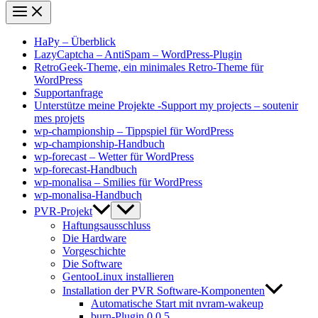
HaPy – Überblick
LazyCaptcha – AntiSpam – WordPress-Plugin
RetroGeek-Theme, ein minimales Retro-Theme für
WordPress
Supportanfrage
Unterstütze meine Projekte -Support my projects – soutenir
mes projets
wp-championship – Tippspiel für WordPress
wp-championship-Handbuch
wp-forecast – Wetter für WordPress
wp-forecast-Handbuch
wp-monalisa – Smilies für WordPress
wp-monalisa-Handbuch
PVR-Projekt
Haftungsausschluss
Die Hardware
Vorgeschichte
Die Software
GentooLinux installieren
Installation der PVR Software-Komponenten
Automatische Start mit nvram-wakeup
burn-Plugin 0.0.5