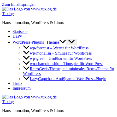
Zum Inhalt springen
Tuxlog
Hausautomation, WordPress & Linux
Startseite
HaPy
WordPress-Plugins+Themes
wp-forecast – Wetter für WordPress
wp-monalisa – Smilies für WordPress
wp-greet – Grußkarten für WordPress
wp-championship – Tippspiel für WordPress
RetroGeek-Theme, ein minimales Retro-Theme für
WordPress
LazyCaptcha – AntiSpam – WordPress-Plugin
Linux
Impressum
Tuxlog
Hausautomation, WordPress & Linux