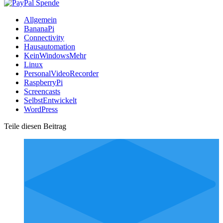
Allgemein
BananaPi
Connectivity
Hausautomation
KeinWindowsMehr
Linux
PersonalVideoRecorder
RaspberryPi
Screencasts
SelbstEntwickelt
WordPress
Teile diesen Beitrag