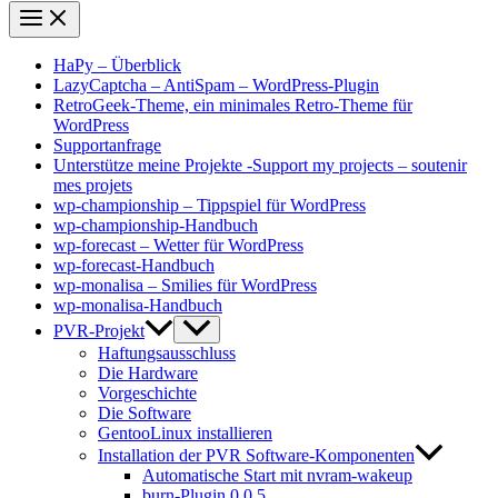
HaPy – Überblick
LazyCaptcha – AntiSpam – WordPress-Plugin
RetroGeek-Theme, ein minimales Retro-Theme für
WordPress
Supportanfrage
Unterstütze meine Projekte -Support my projects – soutenir
mes projets
wp-championship – Tippspiel für WordPress
wp-championship-Handbuch
wp-forecast – Wetter für WordPress
wp-forecast-Handbuch
wp-monalisa – Smilies für WordPress
wp-monalisa-Handbuch
PVR-Projekt
Haftungsausschluss
Die Hardware
Vorgeschichte
Die Software
GentooLinux installieren
Installation der PVR Software-Komponenten
Automatische Start mit nvram-wakeup
burn-Plugin 0.0.5