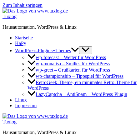
Zum Inhalt springen
Tuxlog
Hausautomation, WordPress & Linux
Startseite
HaPy
WordPress-Plugins+Themes
wp-forecast – Wetter für WordPress
wp-monalisa – Smilies für WordPress
wp-greet – Grußkarten für WordPress
wp-championship – Tippspiel für WordPress
RetroGeek-Theme, ein minimales Retro-Theme für
WordPress
LazyCaptcha – AntiSpam – WordPress-Plugin
Linux
Impressum
Tuxlog
Hausautomation, WordPress & Linux