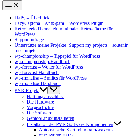
HaPy – Überblick
LazyCaptcha – AntiSpam – WordPress-Plugin
RetroGeek-Theme, ein minimales Retro-Theme für
WordPress
Supportanfrage
Unterstütze meine Projekte -Support my projects – soutenir
mes projets
wp-championship – Tippspiel für WordPress
wp-championship-Handbuch
wp-forecast – Wetter für WordPress
wp-forecast-Handbuch
wp-monalisa – Smilies für WordPress
wp-monalisa-Handbuch
PVR-Projekt
Haftungsausschluss
Die Hardware
Vorgeschichte
Die Software
GentooLinux installieren
Installation der PVR Software-Komponenten
Automatische Start mit nvram-wakeup
burn-Plugin 0.0.5