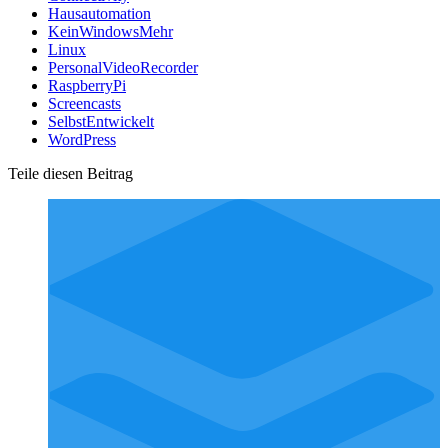
Hausautomation
KeinWindowsMehr
Linux
PersonalVideoRecorder
RaspberryPi
Screencasts
SelbstEntwickelt
WordPress
Teile diesen Beitrag