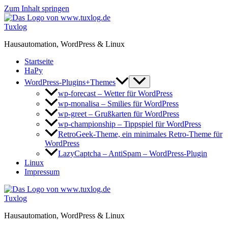
Zum Inhalt springen
Tuxlog
Hausautomation, WordPress & Linux
Startseite
HaPy
WordPress-Plugins+Themes
wp-forecast – Wetter für WordPress
wp-monalisa – Smilies für WordPress
wp-greet – Grußkarten für WordPress
wp-championship – Tippspiel für WordPress
RetroGeek-Theme, ein minimales Retro-Theme für
WordPress
LazyCaptcha – AntiSpam – WordPress-Plugin
Linux
Impressum
Tuxlog
Hausautomation, WordPress & Linux