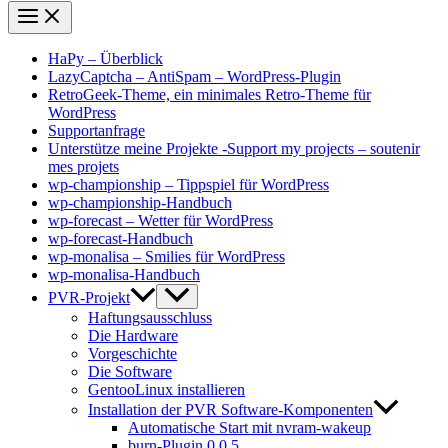
HaPy – Überblick
LazyCaptcha – AntiSpam – WordPress-Plugin
RetroGeek-Theme, ein minimales Retro-Theme für
WordPress
Supportanfrage
Unterstütze meine Projekte -Support my projects – soutenir
mes projets
wp-championship – Tippspiel für WordPress
wp-championship-Handbuch
wp-forecast – Wetter für WordPress
wp-forecast-Handbuch
wp-monalisa – Smilies für WordPress
wp-monalisa-Handbuch
PVR-Projekt
Haftungsausschluss
Die Hardware
Vorgeschichte
Die Software
GentooLinux installieren
Installation der PVR Software-Komponenten
Automatische Start mit nvram-wakeup
burn-Plugin 0.0.5