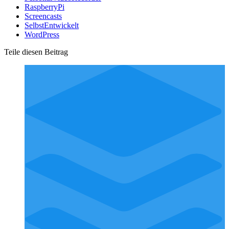
RaspberryPi
Screencasts
SelbstEntwickelt
WordPress
Teile diesen Beitrag