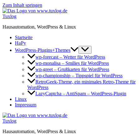
Zum Inhalt springen
Tuxlog
Hausautomation, WordPress & Linux
Startseite
HaPy
WordPress-Plugins+Themes
wp-forecast – Wetter für WordPress
wp-monalisa – Smilies für WordPress
wp-greet – Grußkarten für WordPress
wp-championship – Tippspiel für WordPress
RetroGeek-Theme, ein minimales Retro-Theme für
WordPress
LazyCaptcha – AntiSpam – WordPress-Plugin
Linux
Impressum
Tuxlog
Hausautomation, WordPress & Linux