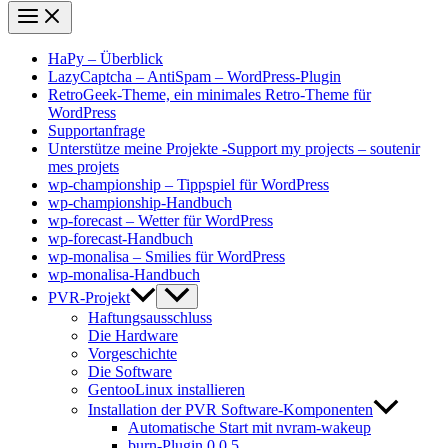
HaPy – Überblick
LazyCaptcha – AntiSpam – WordPress-Plugin
RetroGeek-Theme, ein minimales Retro-Theme für
WordPress
Supportanfrage
Unterstütze meine Projekte -Support my projects – soutenir
mes projets
wp-championship – Tippspiel für WordPress
wp-championship-Handbuch
wp-forecast – Wetter für WordPress
wp-forecast-Handbuch
wp-monalisa – Smilies für WordPress
wp-monalisa-Handbuch
PVR-Projekt
Haftungsausschluss
Die Hardware
Vorgeschichte
Die Software
GentooLinux installieren
Installation der PVR Software-Komponenten
Automatische Start mit nvram-wakeup
burn-Plugin 0.0.5