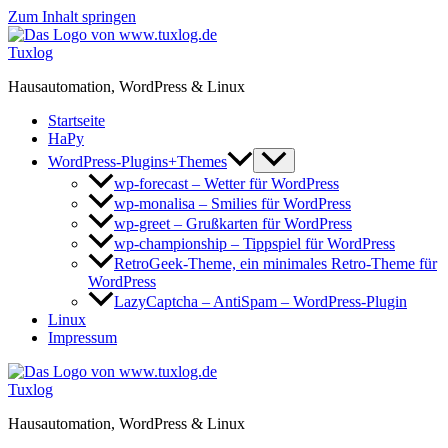
Zum Inhalt springen
Tuxlog
Hausautomation, WordPress & Linux
Startseite
HaPy
WordPress-Plugins+Themes
wp-forecast – Wetter für WordPress
wp-monalisa – Smilies für WordPress
wp-greet – Grußkarten für WordPress
wp-championship – Tippspiel für WordPress
RetroGeek-Theme, ein minimales Retro-Theme für
WordPress
LazyCaptcha – AntiSpam – WordPress-Plugin
Linux
Impressum
Tuxlog
Hausautomation, WordPress & Linux