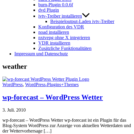
burn-Plugin 0.0.6f
dvd Plugin
ivtv-Treiber installieren
Beispieloutput-Laden ivtv-Treiber
Konfiguration des VDR
noad installieren
nxtvepg ohne X integrieren
VDR installieren
Zusätzliche Funktionalitäten
Impressum und Datenschutz
weather
WordPress
,
WordPress-Plugins+Themes
wp-forecast – WordPress Wetter
3. Juli. 2010
wp-forecast – WordPress Wetter wp-forecast ist ein Plugin für das
Blog-System WordPress zur Anzeige von aktuellen Wetterdaten und
der Wettervorhersage […]