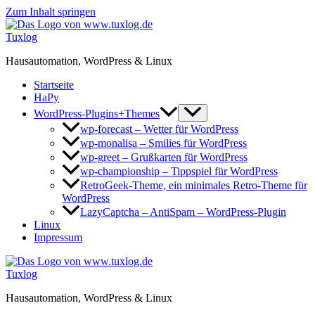
Zum Inhalt springen
Tuxlog
Hausautomation, WordPress & Linux
Startseite
HaPy
WordPress-Plugins+Themes
wp-forecast – Wetter für WordPress
wp-monalisa – Smilies für WordPress
wp-greet – Grußkarten für WordPress
wp-championship – Tippspiel für WordPress
RetroGeek-Theme, ein minimales Retro-Theme für
WordPress
LazyCaptcha – AntiSpam – WordPress-Plugin
Linux
Impressum
Tuxlog
Hausautomation, WordPress & Linux