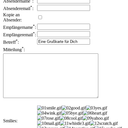
Absendername
:
*
Absenderemail
:
Kopie an
Absender:
*
Empfängername
:
*
Empfängeremail
:
*
Betreff
:
*
Mitteilung
:
Smilies: