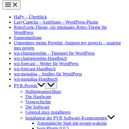
HaPy – Überblick
LazyCaptcha – AntiSpam – WordPress-Plugin
RetroGeek-Theme, ein minimales Retro-Theme für
WordPress
Supportanfrage
Unterstütze meine Projekte -Support my projects – soutenir
mes projets
wp-championship – Tippspiel für WordPress
wp-championship-Handbuch
wp-forecast – Wetter für WordPress
wp-forecast-Handbuch
wp-monalisa – Smilies für WordPress
wp-monalisa-Handbuch
PVR-Projekt
Haftungsausschluss
Die Hardware
Vorgeschichte
Die Software
GentooLinux installieren
Installation der PVR Software-Komponenten
Automatische Start mit nvram-wakeup
burn-Plugin 0.0.5