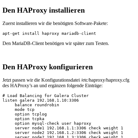
Den HAProxy installieren
Zuerst installieren wir die benötigten Software-Pakete:
apt-get install haproxy mariadb-client
Den MariaDB-Client benötigen wir später zum Testen.
Den HAProxy konfigurieren
Jetzt passen wir die Konfigurationsdatei /etc/haproxy/haproxy.cfg
des HAProxy’s an und ergänzen folgende Einträge:
# Load Balancing for Galera Cluster

listen galera 192.168.1.10:3306

     balance roundrobin

     mode tcp

     option tcplog

     option tcpka

     option mysql-check user haproxy

     server node1 192.168.1.1:3306 check weight 1

     server node2 192.168.1.2:3306 check weight 1

     server node2 192.168.1.3:3306 check weight 1
