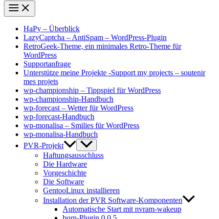
HaPy – Überblick
LazyCaptcha – AntiSpam – WordPress-Plugin
RetroGeek-Theme, ein minimales Retro-Theme für
WordPress
Supportanfrage
Unterstütze meine Projekte -Support my projects – soutenir
mes projets
wp-championship – Tippspiel für WordPress
wp-championship-Handbuch
wp-forecast – Wetter für WordPress
wp-forecast-Handbuch
wp-monalisa – Smilies für WordPress
wp-monalisa-Handbuch
PVR-Projekt
Haftungsausschluss
Die Hardware
Vorgeschichte
Die Software
GentooLinux installieren
Installation der PVR Software-Komponenten
Automatische Start mit nvram-wakeup
burn-Plugin 0.0.5