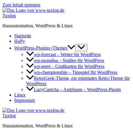
Zum Inhalt springen
Tuxlog
Hausautomation, WordPress & Linux
Startseite
HaPy
WordPress-Plugins+Themes
wp-forecast – Wetter für WordPress
wp-monalisa – Smilies für WordPress
wp-greet – Grußkarten für WordPress
wp-championship – Tippspiel für WordPress
RetroGeek-Theme, ein minimales Retro-Theme für
WordPress
LazyCaptcha – AntiSpam – WordPress-Plugin
Linux
Impressum
Tuxlog
Hausautomation, WordPress & Linux