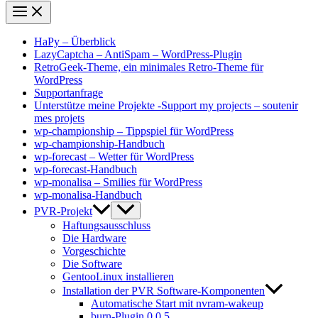
HaPy – Überblick
LazyCaptcha – AntiSpam – WordPress-Plugin
RetroGeek-Theme, ein minimales Retro-Theme für
WordPress
Supportanfrage
Unterstütze meine Projekte -Support my projects – soutenir
mes projets
wp-championship – Tippspiel für WordPress
wp-championship-Handbuch
wp-forecast – Wetter für WordPress
wp-forecast-Handbuch
wp-monalisa – Smilies für WordPress
wp-monalisa-Handbuch
PVR-Projekt
Haftungsausschluss
Die Hardware
Vorgeschichte
Die Software
GentooLinux installieren
Installation der PVR Software-Komponenten
Automatische Start mit nvram-wakeup
burn-Plugin 0.0.5