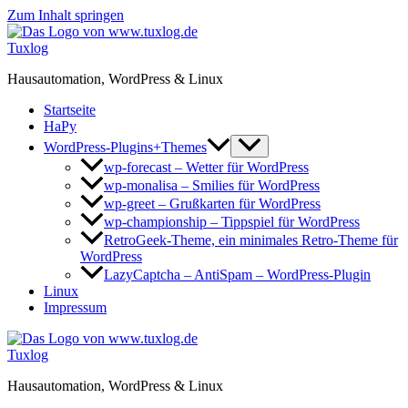
Zum Inhalt springen
Tuxlog
Hausautomation, WordPress & Linux
Startseite
HaPy
WordPress-Plugins+Themes
wp-forecast – Wetter für WordPress
wp-monalisa – Smilies für WordPress
wp-greet – Grußkarten für WordPress
wp-championship – Tippspiel für WordPress
RetroGeek-Theme, ein minimales Retro-Theme für
WordPress
LazyCaptcha – AntiSpam – WordPress-Plugin
Linux
Impressum
Tuxlog
Hausautomation, WordPress & Linux