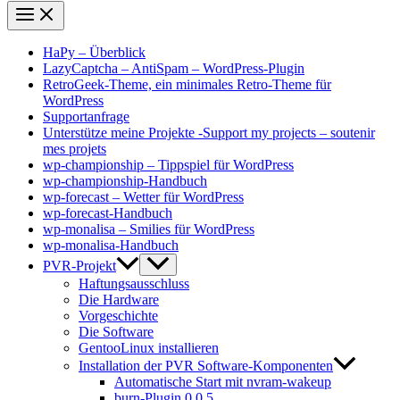
HaPy – Überblick
LazyCaptcha – AntiSpam – WordPress-Plugin
RetroGeek-Theme, ein minimales Retro-Theme für
WordPress
Supportanfrage
Unterstütze meine Projekte -Support my projects – soutenir
mes projets
wp-championship – Tippspiel für WordPress
wp-championship-Handbuch
wp-forecast – Wetter für WordPress
wp-forecast-Handbuch
wp-monalisa – Smilies für WordPress
wp-monalisa-Handbuch
PVR-Projekt
Haftungsausschluss
Die Hardware
Vorgeschichte
Die Software
GentooLinux installieren
Installation der PVR Software-Komponenten
Automatische Start mit nvram-wakeup
burn-Plugin 0.0.5