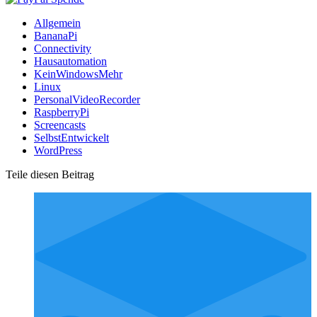
Allgemein
BananaPi
Connectivity
Hausautomation
KeinWindowsMehr
Linux
PersonalVideoRecorder
RaspberryPi
Screencasts
SelbstEntwickelt
WordPress
Teile diesen Beitrag