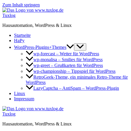
Zum Inhalt springen
Tuxlog
Hausautomation, WordPress & Linux
Startseite
HaPy
WordPress-Plugins+Themes
wp-forecast – Wetter für WordPress
wp-monalisa – Smilies für WordPress
wp-greet – Grußkarten für WordPress
wp-championship – Tippspiel für WordPress
RetroGeek-Theme, ein minimales Retro-Theme für
WordPress
LazyCaptcha – AntiSpam – WordPress-Plugin
Linux
Impressum
Tuxlog
Hausautomation, WordPress & Linux