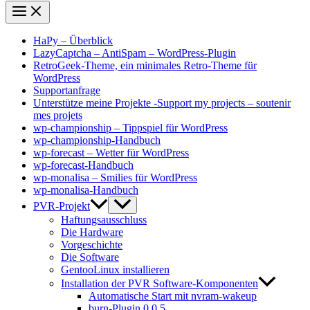
HaPy – Überblick
LazyCaptcha – AntiSpam – WordPress-Plugin
RetroGeek-Theme, ein minimales Retro-Theme für
WordPress
Supportanfrage
Unterstütze meine Projekte -Support my projects – soutenir
mes projets
wp-championship – Tippspiel für WordPress
wp-championship-Handbuch
wp-forecast – Wetter für WordPress
wp-forecast-Handbuch
wp-monalisa – Smilies für WordPress
wp-monalisa-Handbuch
PVR-Projekt
Haftungsausschluss
Die Hardware
Vorgeschichte
Die Software
GentooLinux installieren
Installation der PVR Software-Komponenten
Automatische Start mit nvram-wakeup
burn-Plugin 0.0.5