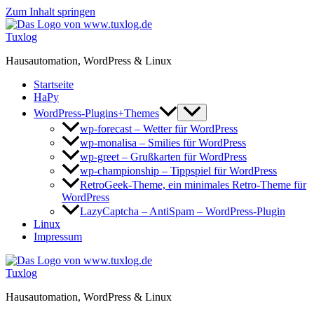
Zum Inhalt springen
Tuxlog
Hausautomation, WordPress & Linux
Startseite
HaPy
WordPress-Plugins+Themes
wp-forecast – Wetter für WordPress
wp-monalisa – Smilies für WordPress
wp-greet – Grußkarten für WordPress
wp-championship – Tippspiel für WordPress
RetroGeek-Theme, ein minimales Retro-Theme für
WordPress
LazyCaptcha – AntiSpam – WordPress-Plugin
Linux
Impressum
Tuxlog
Hausautomation, WordPress & Linux