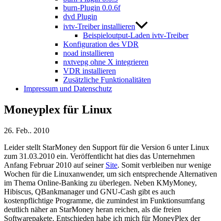
burn-Plugin 0.0.6f
dvd Plugin
ivtv-Treiber installieren
Beispieloutput-Laden ivtv-Treiber
Konfiguration des VDR
noad installieren
nxtvepg ohne X integrieren
VDR installieren
Zusätzliche Funktionalitäten
Impressum und Datenschutz
Moneyplex für Linux
26. Feb.. 2010
Leider stellt StarMoney den Support für die Version 6 unter Linux
zum 31.03.2010 ein. Veröffentlicht hat dies das Unternehmen
Anfang Februar 2010 auf seiner
Site
. Somit verbleiben nur wenige
Wochen für die Linuxanwender, um sich entsprechende Alternativen
im Thema Online-Banking zu überlegen. Neben KMyMoney,
Hibiscus, QBankmanager und GNU-Cash gibt es auch
kostenpflichtige Programme, die zumindest im Funktionsumfang
deutlich näher an StarMoney heran reichen, als die freien
Softwarepakete. Entschieden habe ich mich für MoneyPlex der