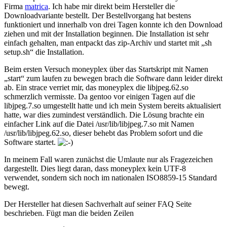
Firma
matrica
. Ich habe mir direkt beim Hersteller die
Downloadvariante bestellt. Der Bestellvorgang hat bestens
funktioniert und innerhalb von drei Tagen konnte ich den Download
ziehen und mit der Installation beginnen. Die Installation ist sehr
einfach gehalten, man entpackt das zip-Archiv und startet mit „sh
setup.sh“ die Installation.
Beim ersten Versuch moneyplex über das Startskript mit Namen
„start“ zum laufen zu bewegen brach die Software dann leider direkt
ab. Ein strace verriet mir, das moneyplex die libjpeg.62.so
schmerzlich vermisste. Da gentoo vor einigen Tagen auf die
libjpeg.7.so umgestellt hatte und ich mein System bereits aktualisiert
hatte, war dies zumindest verständlich. Die Lösung brachte ein
einfacher Link auf die Datei /usr/lib/libjpeg.7.so mit Namen
/usr/lib/libjpeg.62.so, dieser behebt das Problem sofort und die
Software startet.
In meinem Fall waren zunächst die Umlaute nur als Fragezeichen
dargestellt. Dies liegt daran, dass moneyplex kein UTF-8
verwendet, sondern sich noch im nationalen ISO8859-15 Standard
bewegt.
Der Hersteller hat diesen Sachverhalt auf seiner FAQ Seite
beschrieben. Fügt man die beiden Zeilen