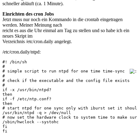
schneller abläuft (ca. 1 Minute).
Einrichten des cron Jobs
Jetzt muss nur noch ein Kommando in die crontab eingetragen
werden. Meiner Meinung nach
reicht es aus die Uhr einmal am Tag zu stellen und so habe ich ein
neues Skript im
Verzeichnis /etc/cron.daily angelegt.
/etc/cron.daily/ntpd:
#! /bin/sh
#
# simple script to run ntpd for one time time-sync  
#
# check if the executable and the config file exists
#
if -x /usr/bin/ntpd?
then
if -f /etc/ntp.conf?
then
# start ntpd for one sync only with iburst set it shoul
/usr/bin/ntpd -q > /dev/null
# now set the hardware clock to system time to make sur
/sbin/hwclock --systohc
fi
fi