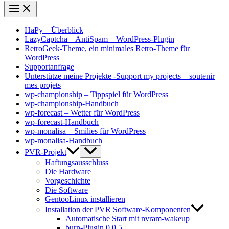
HaPy – Überblick
LazyCaptcha – AntiSpam – WordPress-Plugin
RetroGeek-Theme, ein minimales Retro-Theme für
WordPress
Supportanfrage
Unterstütze meine Projekte -Support my projects – soutenir
mes projets
wp-championship – Tippspiel für WordPress
wp-championship-Handbuch
wp-forecast – Wetter für WordPress
wp-forecast-Handbuch
wp-monalisa – Smilies für WordPress
wp-monalisa-Handbuch
PVR-Projekt
Haftungsausschluss
Die Hardware
Vorgeschichte
Die Software
GentooLinux installieren
Installation der PVR Software-Komponenten
Automatische Start mit nvram-wakeup
burn-Plugin 0.0.5