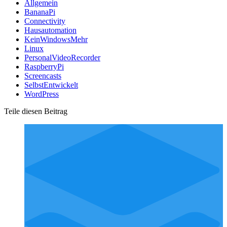
Allgemein
BananaPi
Connectivity
Hausautomation
KeinWindowsMehr
Linux
PersonalVideoRecorder
RaspberryPi
Screencasts
SelbstEntwickelt
WordPress
Teile diesen Beitrag