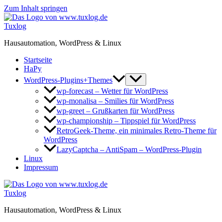
Zum Inhalt springen
Tuxlog
Hausautomation, WordPress & Linux
Startseite
HaPy
WordPress-Plugins+Themes
wp-forecast – Wetter für WordPress
wp-monalisa – Smilies für WordPress
wp-greet – Grußkarten für WordPress
wp-championship – Tippspiel für WordPress
RetroGeek-Theme, ein minimales Retro-Theme für
WordPress
LazyCaptcha – AntiSpam – WordPress-Plugin
Linux
Impressum
Tuxlog
Hausautomation, WordPress & Linux