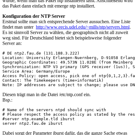
würde, wenn man das Paket ntp installieren lässt. Anschließend wird
das Paket dann einfach mit emerge ntp installiert.
Konfiguration der NTP Server
Erstmal sollte man sich entsprechende Server aussuchen. Eine Liste
findet man unter
http://www.eecis.udel.edu/~mills/ntp/servers.html
.
Es ist sinnvoll Server zu wählen, die geographisch nicht all zuweit
weg sind. Für Deutschland bietet sich beispielsweise folgender
Server an:
# DE ntp2.fau.de (131.188.3.222)
Location: University Erlangen-Nuernberg, D-91058 Erlang
Geographic Coordinates: 49.573N 11.028E (from Meinberg 
Synchronization: NTP V3 primary (GPS receiver (1us)), S
Service Area: Germany/Europe
Access Policy: open access, pick one of ntp{0,1,2,3}.fa
Contact: The Timekeepers (time»informatik)
Note: IP addresses are subject to change; please use DN
Diesen trägt man in die Datei /etc/ntp.conf ein.
Bsp.:
# Name of the servers ntpd should sync with
# Please respect the access policy as stated by the res
#server ntp.example.tld iburst
server ntp2.fau.de iburst
Dabei sorgt der Parameter iburst dafür, das die ganze Sache etwas