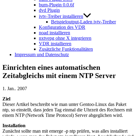
burn-Plugin 0.0.6f
dvd Plugin
ivtv-Treiber installieren
Beispieloutput-Laden ivtv-Treiber
Konfiguration des VDR
noad installieren
nxtvepg ohne X integrieren
VDR installieren
Zusätzliche Funktionalitäten
Impressum und Datenschutz
Einrichten eines automatischen
Zeitabgleichs mit einem NTP Server
1. Jan.. 2007
Ziel
Dieser Artikel beschreibt wie man unter Gentoo-Linux das Paket
ntp, so einstellt, dass jeden Tag einmal die Uhrzeit des Rechners mit
einem NTP (Network Time Protocol) Server abgeglichen wird.
Installation
Zunächst sollte man mit emerge -p ntp prüfen, was alles installiert