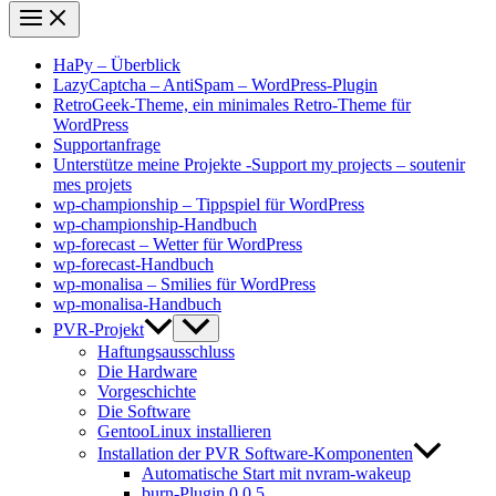
HaPy – Überblick
LazyCaptcha – AntiSpam – WordPress-Plugin
RetroGeek-Theme, ein minimales Retro-Theme für
WordPress
Supportanfrage
Unterstütze meine Projekte -Support my projects – soutenir
mes projets
wp-championship – Tippspiel für WordPress
wp-championship-Handbuch
wp-forecast – Wetter für WordPress
wp-forecast-Handbuch
wp-monalisa – Smilies für WordPress
wp-monalisa-Handbuch
PVR-Projekt
Haftungsausschluss
Die Hardware
Vorgeschichte
Die Software
GentooLinux installieren
Installation der PVR Software-Komponenten
Automatische Start mit nvram-wakeup
burn-Plugin 0.0.5