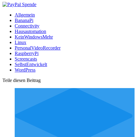
Allgemein
BananaPi
Connectivity
Hausautomation
KeinWindowsMehr
Linux
PersonalVideoRecorder
RaspberryPi
Screencasts
SelbstEntwickelt
WordPress
Teile diesen Beitrag