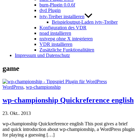
burn-Plugin 0.0.6f
dvd Plugin
ivtv-Treiber installieren
Beispieloutput-Laden ivtv-Treiber
Konfiguration des VDR
noad installieren
nxtvepg ohne X integrieren
VDR installieren
Zusätzliche Funktionalitäten
Impressum und Datenschutz
game
WordPress
,
wp-championship
wp-championship Quickreference english
23. Okt.. 2013
wp-championship Quickreference english This post gives a brief
and quick introduction about wp-championship, a WordPress plugin
for playing a guessing […]