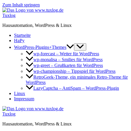
Zum Inhalt springen
Tuxlog
Hausautomation, WordPress & Linux
Startseite
HaPy
WordPress-Plugins+Themes
wp-forecast – Wetter für WordPress
wp-monalisa – Smilies für WordPress
wp-greet – Grußkarten für WordPress
wp-championship – Tippspiel für WordPress
RetroGeek-Theme, ein minimales Retro-Theme für
WordPress
LazyCaptcha – AntiSpam – WordPress-Plugin
Linux
Impressum
Tuxlog
Hausautomation, WordPress & Linux