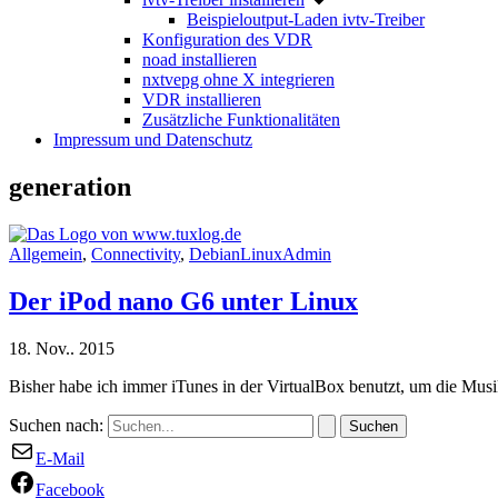
Beispieloutput-Laden ivtv-Treiber
Konfiguration des VDR
noad installieren
nxtvepg ohne X integrieren
VDR installieren
Zusätzliche Funktionalitäten
Impressum und Datenschutz
generation
Allgemein
,
Connectivity
,
DebianLinuxAdmin
Der iPod nano G6 unter Linux
18. Nov.. 2015
Bisher habe ich immer iTunes in der VirtualBox benutzt, um die Mu
Suchen nach:
E-Mail
Facebook