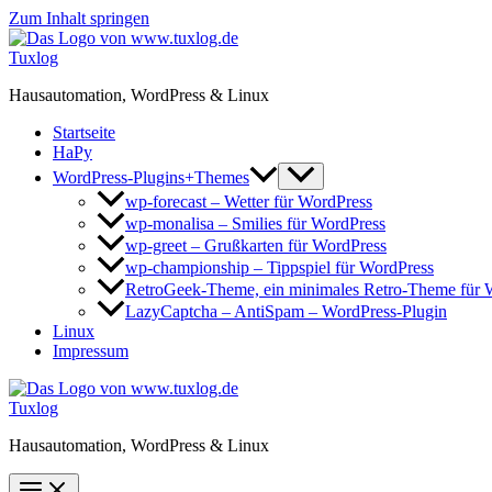
Zum Inhalt springen
Tuxlog
Hausautomation, WordPress & Linux
Startseite
HaPy
WordPress-Plugins+Themes
wp-forecast – Wetter für WordPress
wp-monalisa – Smilies für WordPress
wp-greet – Grußkarten für WordPress
wp-championship – Tippspiel für WordPress
RetroGeek-Theme, ein minimales Retro-Theme für 
LazyCaptcha – AntiSpam – WordPress-Plugin
Linux
Impressum
Tuxlog
Hausautomation, WordPress & Linux