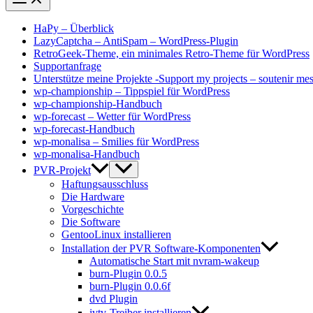
HaPy – Überblick
LazyCaptcha – AntiSpam – WordPress-Plugin
RetroGeek-Theme, ein minimales Retro-Theme für WordPress
Supportanfrage
Unterstütze meine Projekte -Support my projects – soutenir mes
wp-championship – Tippspiel für WordPress
wp-championship-Handbuch
wp-forecast – Wetter für WordPress
wp-forecast-Handbuch
wp-monalisa – Smilies für WordPress
wp-monalisa-Handbuch
PVR-Projekt
Haftungsausschluss
Die Hardware
Vorgeschichte
Die Software
GentooLinux installieren
Installation der PVR Software-Komponenten
Automatische Start mit nvram-wakeup
burn-Plugin 0.0.5
burn-Plugin 0.0.6f
dvd Plugin
ivtv-Treiber installieren