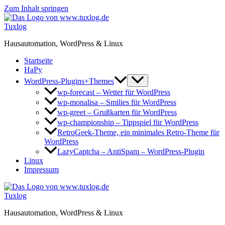
Zum Inhalt springen
Tuxlog
Hausautomation, WordPress & Linux
Startseite
HaPy
WordPress-Plugins+Themes
wp-forecast – Wetter für WordPress
wp-monalisa – Smilies für WordPress
wp-greet – Grußkarten für WordPress
wp-championship – Tippspiel für WordPress
RetroGeek-Theme, ein minimales Retro-Theme für
WordPress
LazyCaptcha – AntiSpam – WordPress-Plugin
Linux
Impressum
Tuxlog
Hausautomation, WordPress & Linux