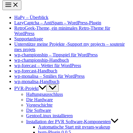
HaPy – Überblick
LazyCaptcha – AntiSpam – WordPress-Plugin
RetroGeek-Theme, ein minimales Retro-Theme für
WordPress
Supportanfrage
Unterstütze meine Projekte -Support my projects – soutenir
mes projets
wp-championship – Tippspiel für WordPress
wp-championship-Handbuch
wp-forecast – Wetter für WordPress
wp-forecast-Handbuch
wp-monalisa – Smilies für WordPress
wp-monalisa-Handbuch
PVR-Projekt
Haftungsausschluss
Die Hardware
Vorgeschichte
Die Software
GentooLinux installieren
Installation der PVR Software-Komponenten
Automatische Start mit nvram-wakeup
burn-Plugin 0.0.5