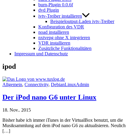
burn-Plugin 0.0.6f
dvd Plugin
ivtv-Treiber installieren
Beispieloutput-Laden ivtv-Treiber
Konfiguration des VDR
noad installieren
nxtvepg ohne X integrieren
VDR installieren
Zusätzliche Funktionalitäten
Impressum und Datenschutz
ipod
Allgemein
,
Connectivity
,
DebianLinuxAdmin
Der iPod nano G6 unter Linux
18. Nov.. 2015
Bisher habe ich immer iTunes in der VirtualBox benutzt, um die
Musiksammlung auf dem iPod nano G6 zu aktualisieren. Neulich
[…]