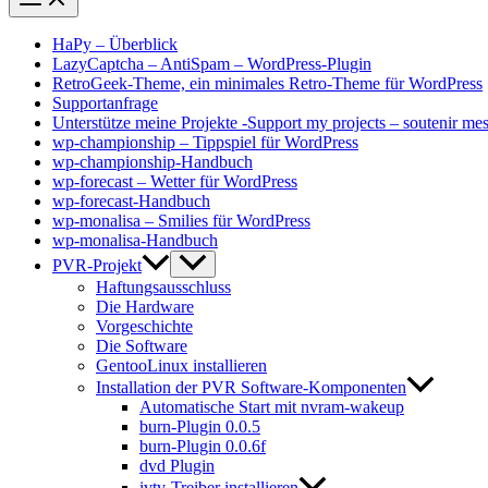
HaPy – Überblick
LazyCaptcha – AntiSpam – WordPress-Plugin
RetroGeek-Theme, ein minimales Retro-Theme für WordPress
Supportanfrage
Unterstütze meine Projekte -Support my projects – soutenir mes
wp-championship – Tippspiel für WordPress
wp-championship-Handbuch
wp-forecast – Wetter für WordPress
wp-forecast-Handbuch
wp-monalisa – Smilies für WordPress
wp-monalisa-Handbuch
PVR-Projekt
Haftungsausschluss
Die Hardware
Vorgeschichte
Die Software
GentooLinux installieren
Installation der PVR Software-Komponenten
Automatische Start mit nvram-wakeup
burn-Plugin 0.0.5
burn-Plugin 0.0.6f
dvd Plugin
ivtv-Treiber installieren