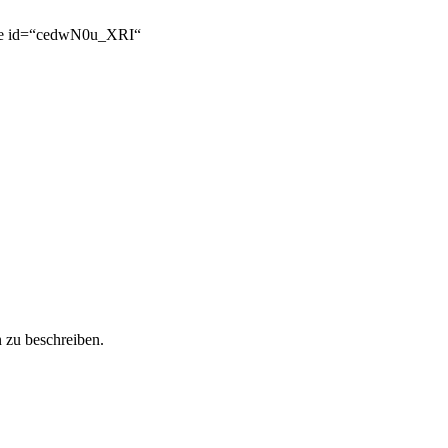
utube id=“cedwN0u_XRI“
 zu beschreiben.