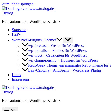
Zum Inhalt springen
Tuxlog
Hausautomation, WordPress & Linux
Startseite
HaPy
WordPress-Plugins+Themes
wp-forecast – Wetter für WordPress
wp-monalisa – Smilies für WordPress
wp-greet – Grußkarten für WordPress
wp-championship – Tippspiel für WordPress
RetroGeek-Theme, ein minimales Retro-Theme für 
LazyCaptcha – AntiSpam – WordPress-Plugin
Linux
Impressum
Tuxlog
Hausautomation, WordPress & Linux