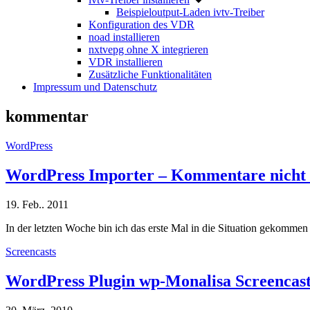
Beispieloutput-Laden ivtv-Treiber
Konfiguration des VDR
noad installieren
nxtvepg ohne X integrieren
VDR installieren
Zusätzliche Funktionalitäten
Impressum und Datenschutz
kommentar
WordPress
WordPress Importer – Kommentare nicht 
19. Feb.. 2011
In der letzten Woche bin ich das erste Mal in die Situation gekomm
Screencasts
WordPress Plugin wp-Monalisa Screencast