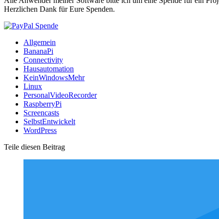
Alle Anwender meiner Software bitte ich um eine Spende für ein Proj
Herzlichen Dank für Eure Spenden.
Allgemein
BananaPi
Connectivity
Hausautomation
KeinWindowsMehr
Linux
PersonalVideoRecorder
RaspberryPi
Screencasts
SelbstEntwickelt
WordPress
Teile diesen Beitrag