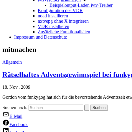
Beispieloutput-Laden ivtv-Treiber
Konfiguration des VDR
noad installieren
nxtvepg ohne X integrieren
VDR installieren
Zusätzliche Funktionalitäten
Impressum und Datenschutz
mitmachen
Allgemein
Rätselhaftes Adventsgewinnspiel bei funky
18. Nov.. 2009
Gordon vom funkygog hat sich für die bevorstehende Adventszeit et
Suchen nach:
E-Mail
Facebook