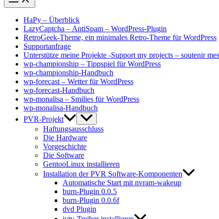
HaPy – Überblick
LazyCaptcha – AntiSpam – WordPress-Plugin
RetroGeek-Theme, ein minimales Retro-Theme für WordPress
Supportanfrage
Unterstütze meine Projekte -Support my projects – soutenir mes
wp-championship – Tippspiel für WordPress
wp-championship-Handbuch
wp-forecast – Wetter für WordPress
wp-forecast-Handbuch
wp-monalisa – Smilies für WordPress
wp-monalisa-Handbuch
PVR-Projekt
Haftungsausschluss
Die Hardware
Vorgeschichte
Die Software
GentooLinux installieren
Installation der PVR Software-Komponenten
Automatische Start mit nvram-wakeup
burn-Plugin 0.0.5
burn-Plugin 0.0.6f
dvd Plugin
ivtv-Treiber installieren