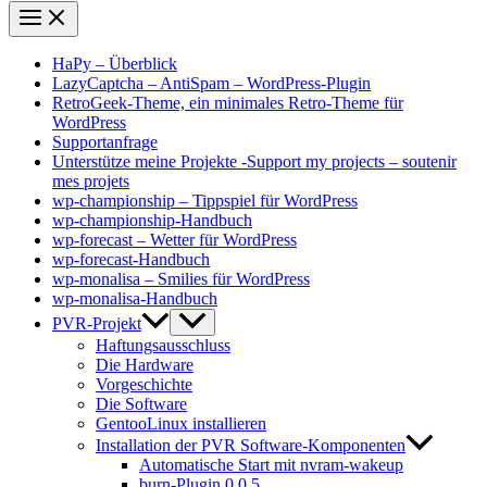
HaPy – Überblick
LazyCaptcha – AntiSpam – WordPress-Plugin
RetroGeek-Theme, ein minimales Retro-Theme für
WordPress
Supportanfrage
Unterstütze meine Projekte -Support my projects – soutenir
mes projets
wp-championship – Tippspiel für WordPress
wp-championship-Handbuch
wp-forecast – Wetter für WordPress
wp-forecast-Handbuch
wp-monalisa – Smilies für WordPress
wp-monalisa-Handbuch
PVR-Projekt
Haftungsausschluss
Die Hardware
Vorgeschichte
Die Software
GentooLinux installieren
Installation der PVR Software-Komponenten
Automatische Start mit nvram-wakeup
burn-Plugin 0.0.5