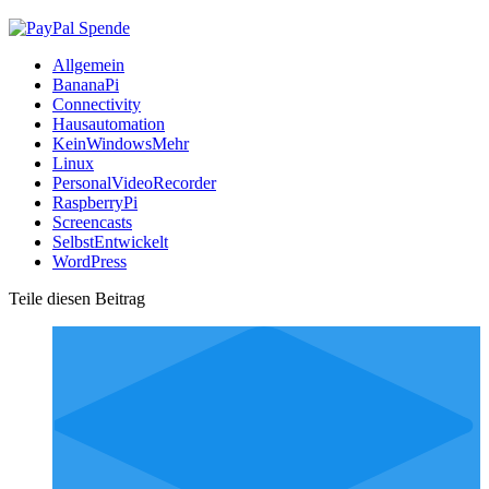
Allgemein
BananaPi
Connectivity
Hausautomation
KeinWindowsMehr
Linux
PersonalVideoRecorder
RaspberryPi
Screencasts
SelbstEntwickelt
WordPress
Teile diesen Beitrag