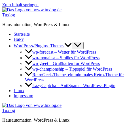
Zum Inhalt springen
Tuxlog
Hausautomation, WordPress & Linux
Startseite
HaPy
WordPress-Plugins+Themes
wp-forecast – Wetter für WordPress
wp-monalisa – Smilies für WordPress
wp-greet – Grußkarten für WordPress
wp-championship – Tippspiel für WordPress
RetroGeek-Theme, ein minimales Retro-Theme für
WordPress
LazyCaptcha – AntiSpam – WordPress-Plugin
Linux
Impressum
Tuxlog
Hausautomation, WordPress & Linux