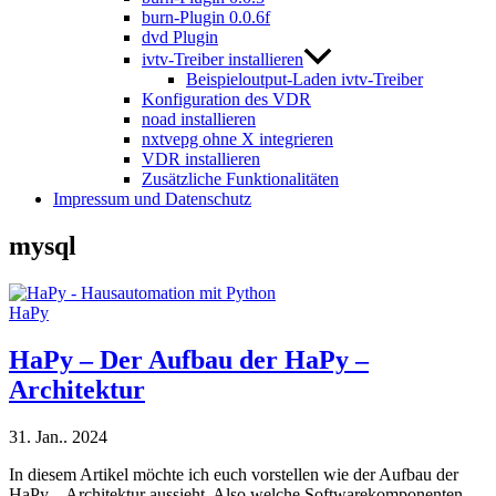
burn-Plugin 0.0.6f
dvd Plugin
ivtv-Treiber installieren
Beispieloutput-Laden ivtv-Treiber
Konfiguration des VDR
noad installieren
nxtvepg ohne X integrieren
VDR installieren
Zusätzliche Funktionalitäten
Impressum und Datenschutz
mysql
HaPy
HaPy – Der Aufbau der HaPy –
Architektur
31. Jan.. 2024
In diesem Artikel möchte ich euch vorstellen wie der Aufbau der
HaPy – Architektur aussieht. Also welche Softwarekomponenten