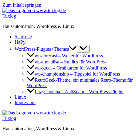
Zum Inhalt springen
Tuxlog
Hausautomation, WordPress & Linux
Startseite
HaPy
WordPress-Plugins+Themes
wp-forecast – Wetter für WordPress
wp-monalisa – Smilies für WordPress
wp-greet – Grußkarten für WordPress
wp-championship – Tippspiel für WordPress
RetroGeek-Theme, ein minimales Retro-Theme für
WordPress
LazyCaptcha – AntiSpam – WordPress-Plugin
Linux
Impressum
Tuxlog
Hausautomation, WordPress & Linux