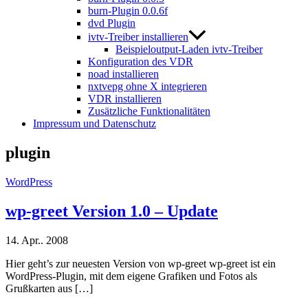
burn-Plugin 0.0.6f
dvd Plugin
ivtv-Treiber installieren
Beispieloutput-Laden ivtv-Treiber
Konfiguration des VDR
noad installieren
nxtvepg ohne X integrieren
VDR installieren
Zusätzliche Funktionalitäten
Impressum und Datenschutz
plugin
WordPress
wp-greet Version 1.0 – Update
14. Apr.. 2008
Hier geht’s zur neuesten Version von wp-greet wp-greet ist ein
WordPress-Plugin, mit dem eigene Grafiken und Fotos als
Grußkarten aus […]