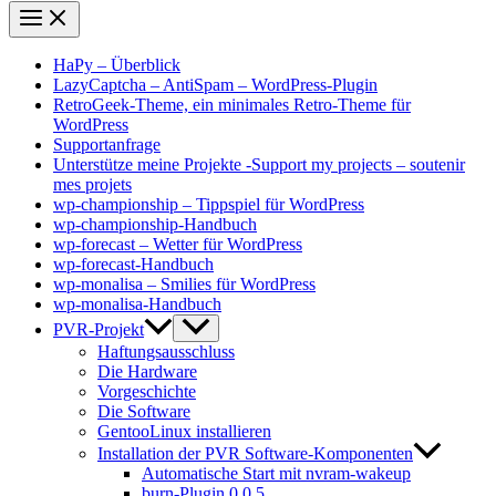
HaPy – Überblick
LazyCaptcha – AntiSpam – WordPress-Plugin
RetroGeek-Theme, ein minimales Retro-Theme für
WordPress
Supportanfrage
Unterstütze meine Projekte -Support my projects – soutenir
mes projets
wp-championship – Tippspiel für WordPress
wp-championship-Handbuch
wp-forecast – Wetter für WordPress
wp-forecast-Handbuch
wp-monalisa – Smilies für WordPress
wp-monalisa-Handbuch
PVR-Projekt
Haftungsausschluss
Die Hardware
Vorgeschichte
Die Software
GentooLinux installieren
Installation der PVR Software-Komponenten
Automatische Start mit nvram-wakeup
burn-Plugin 0.0.5