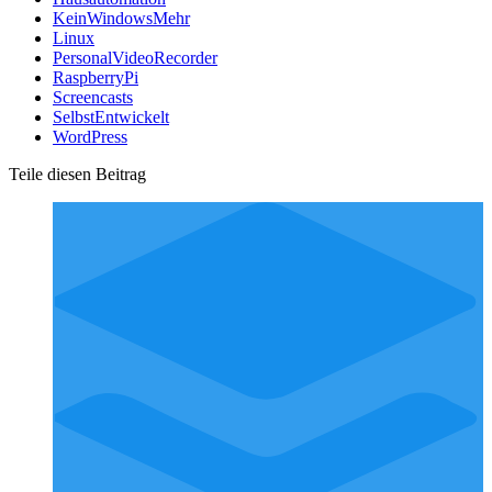
KeinWindowsMehr
Linux
PersonalVideoRecorder
RaspberryPi
Screencasts
SelbstEntwickelt
WordPress
Teile diesen Beitrag