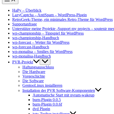
HaPy – Überblick
LazyCaptcha – AntiSpam – WordPress-Plugin
RetroGeek-Theme, ein minimales Retro-Theme für WordPress
Supportanfrage
Unterstütze meine Projekte -Support my projects – soutenir mes
wp-championship – Tippspiel für WordPress
wp-championship-Handbuch
wp-forecast – Wetter für WordPress
wp-forecast-Handbuch
wp-monalisa – Smilies für WordPress
wp-monalisa-Handbuch
PVR-Projekt
Haftungsausschluss
Die Hardware
Vorgeschichte
Die Software
GentooLinux installieren
Installation der PVR Software-Komponenten
Automatische Start mit nvram-wakeup
burn-Plugin 0.0.5
burn-Plugin 0.0.6f
dvd Plugin
ivtv-Treiber installieren