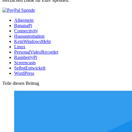
Herzlichen Dank für Eure Spenden.
Allgemein
BananaPi
Connectivity
Hausautomation
KeinWindowsMehr
Linux
PersonalVideoRecorder
RaspberryPi
Screencasts
SelbstEntwickelt
WordPress
Teile diesen Beitrag