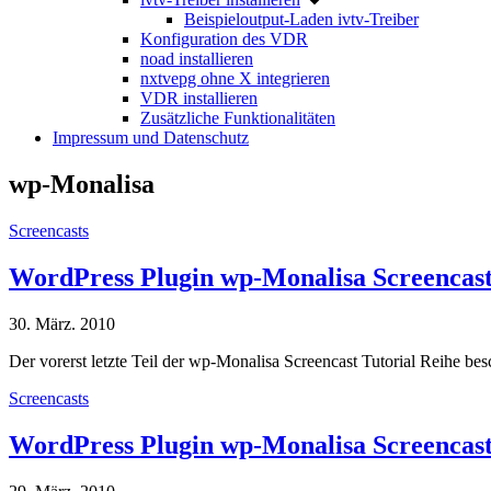
Beispieloutput-Laden ivtv-Treiber
Konfiguration des VDR
noad installieren
nxtvepg ohne X integrieren
VDR installieren
Zusätzliche Funktionalitäten
Impressum und Datenschutz
wp-Monalisa
Screencasts
WordPress Plugin wp-Monalisa Screencast
30. März. 2010
Der vorerst letzte Teil der wp-Monalisa Screencast Tutorial Reihe 
Screencasts
WordPress Plugin wp-Monalisa Screencas