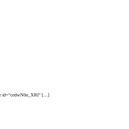
utube id=“cedwN0u_XRI“ […]