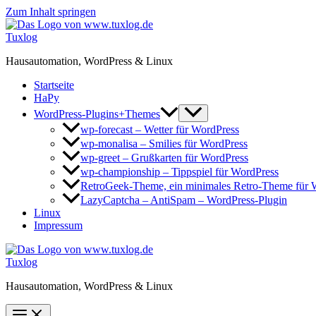
Zum Inhalt springen
Tuxlog
Hausautomation, WordPress & Linux
Startseite
HaPy
WordPress-Plugins+Themes
wp-forecast – Wetter für WordPress
wp-monalisa – Smilies für WordPress
wp-greet – Grußkarten für WordPress
wp-championship – Tippspiel für WordPress
RetroGeek-Theme, ein minimales Retro-Theme für 
LazyCaptcha – AntiSpam – WordPress-Plugin
Linux
Impressum
Tuxlog
Hausautomation, WordPress & Linux