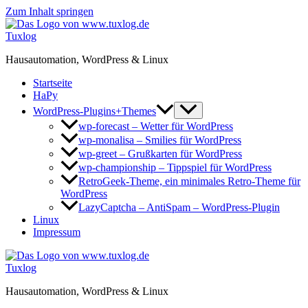
Zum Inhalt springen
Tuxlog
Hausautomation, WordPress & Linux
Startseite
HaPy
WordPress-Plugins+Themes
wp-forecast – Wetter für WordPress
wp-monalisa – Smilies für WordPress
wp-greet – Grußkarten für WordPress
wp-championship – Tippspiel für WordPress
RetroGeek-Theme, ein minimales Retro-Theme für
WordPress
LazyCaptcha – AntiSpam – WordPress-Plugin
Linux
Impressum
Tuxlog
Hausautomation, WordPress & Linux