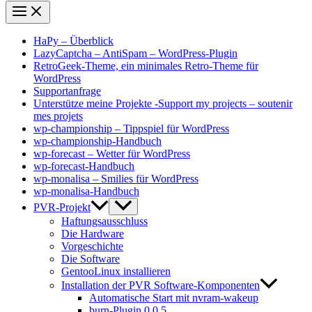
HaPy – Überblick
LazyCaptcha – AntiSpam – WordPress-Plugin
RetroGeek-Theme, ein minimales Retro-Theme für
WordPress
Supportanfrage
Unterstütze meine Projekte -Support my projects – soutenir
mes projets
wp-championship – Tippspiel für WordPress
wp-championship-Handbuch
wp-forecast – Wetter für WordPress
wp-forecast-Handbuch
wp-monalisa – Smilies für WordPress
wp-monalisa-Handbuch
PVR-Projekt
Haftungsausschluss
Die Hardware
Vorgeschichte
Die Software
GentooLinux installieren
Installation der PVR Software-Komponenten
Automatische Start mit nvram-wakeup
burn-Plugin 0.0.5