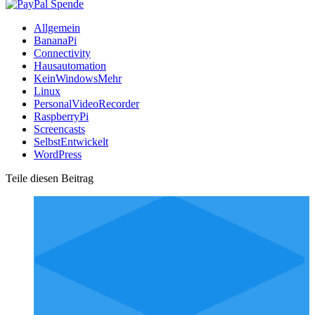
Allgemein
BananaPi
Connectivity
Hausautomation
KeinWindowsMehr
Linux
PersonalVideoRecorder
RaspberryPi
Screencasts
SelbstEntwickelt
WordPress
Teile diesen Beitrag