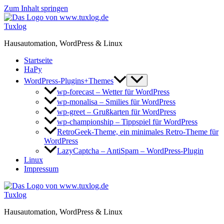
Zum Inhalt springen
Tuxlog
Hausautomation, WordPress & Linux
Startseite
HaPy
WordPress-Plugins+Themes
wp-forecast – Wetter für WordPress
wp-monalisa – Smilies für WordPress
wp-greet – Grußkarten für WordPress
wp-championship – Tippspiel für WordPress
RetroGeek-Theme, ein minimales Retro-Theme für
WordPress
LazyCaptcha – AntiSpam – WordPress-Plugin
Linux
Impressum
Tuxlog
Hausautomation, WordPress & Linux