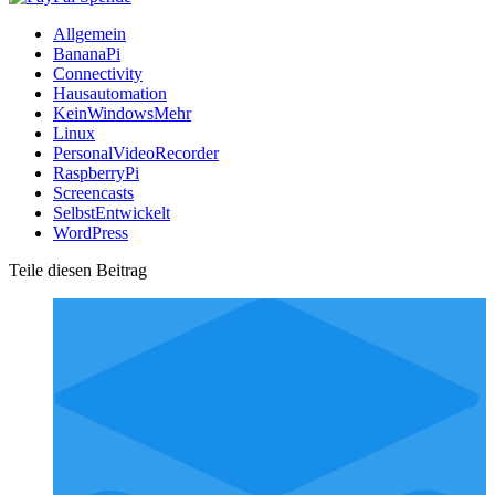
Allgemein
BananaPi
Connectivity
Hausautomation
KeinWindowsMehr
Linux
PersonalVideoRecorder
RaspberryPi
Screencasts
SelbstEntwickelt
WordPress
Teile diesen Beitrag