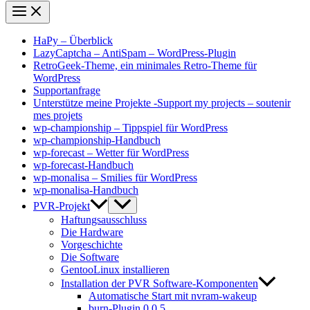
HaPy – Überblick
LazyCaptcha – AntiSpam – WordPress-Plugin
RetroGeek-Theme, ein minimales Retro-Theme für
WordPress
Supportanfrage
Unterstütze meine Projekte -Support my projects – soutenir
mes projets
wp-championship – Tippspiel für WordPress
wp-championship-Handbuch
wp-forecast – Wetter für WordPress
wp-forecast-Handbuch
wp-monalisa – Smilies für WordPress
wp-monalisa-Handbuch
PVR-Projekt
Haftungsausschluss
Die Hardware
Vorgeschichte
Die Software
GentooLinux installieren
Installation der PVR Software-Komponenten
Automatische Start mit nvram-wakeup
burn-Plugin 0.0.5