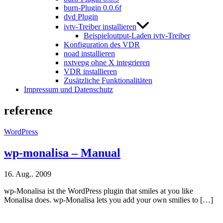
burn-Plugin 0.0.6f
dvd Plugin
ivtv-Treiber installieren
Beispieloutput-Laden ivtv-Treiber
Konfiguration des VDR
noad installieren
nxtvepg ohne X integrieren
VDR installieren
Zusätzliche Funktionalitäten
Impressum und Datenschutz
reference
WordPress
wp-monalisa – Manual
16. Aug.. 2009
wp-Monalisa ist the WordPress plugin that smiles at you like
Monalisa does. wp-Monalisa lets you add your own smilies to […]