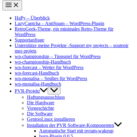
HaPy – Überblick
LazyCaptcha – AntiSpam – WordPress-Plugin
RetroGeek-Theme, ein minimales Retro-Theme für
WordPress
Supportanfrage
Unterstütze meine Projekte -Support my projects – soutenir
mes projets
wp-championship – Tippspiel für WordPress
wp-championship-Handbuch
wp-forecast – Wetter für WordPress
wp-forecast-Handbuch
wp-monalisa – Smilies für WordPress
wp-monalisa-Handbuch
PVR-Projekt
Haftungsausschluss
Die Hardware
Vorgeschichte
Die Software
GentooLinux installieren
Installation der PVR Software-Komponenten
Automatische Start mit nvram-wakeup
burn-Plugin 0.0.5