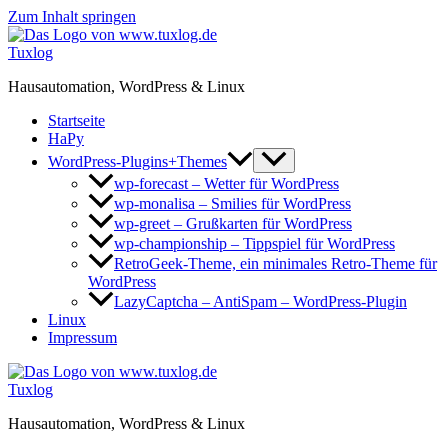
Zum Inhalt springen
Tuxlog
Hausautomation, WordPress & Linux
Startseite
HaPy
WordPress-Plugins+Themes
wp-forecast – Wetter für WordPress
wp-monalisa – Smilies für WordPress
wp-greet – Grußkarten für WordPress
wp-championship – Tippspiel für WordPress
RetroGeek-Theme, ein minimales Retro-Theme für
WordPress
LazyCaptcha – AntiSpam – WordPress-Plugin
Linux
Impressum
Tuxlog
Hausautomation, WordPress & Linux